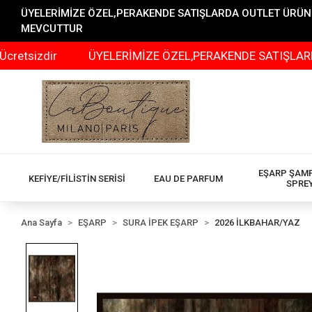
ÜYELERİMİZE ÖZEL,PERAKENDE SATIŞLARDA OUTLET ÜRÜNLER
MEVCUTTUR
r
ÜYELERİMİZE ÖZEL,PERAKENDE SATIŞLARDA OUTLET 
EŞARP ŞAM
KEFİYE/FİLİSTİN SERİSİ
EAU DE PARFUM
SPRE
Ana Sayfa
EŞARP
SURA İPEK EŞARP
2026 İLKBAHAR/YAZ