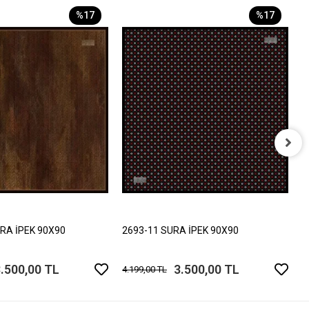
%17
%17
2
4
RA İPEK 90X90
2693-11 SURA İPEK 90X90
.500,00 TL
3.500,00 TL
4.199,00 TL