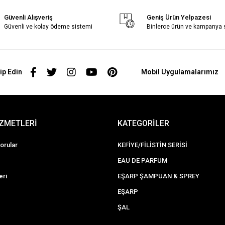
Güvenli Alışveriş
Geniş Ürün Yelpazesi
Güvenli ve kolay ödeme sistemi
Binlerce ürün ve kampanya
ip Edin
Mobil Uygulamalarımız
İZMETLERİ
KATEGORİLER
orular
KEFİYE/FİLİSTİN SERİSİ
EAU DE PARFUM
eri
EŞARP ŞAMPUAN & SPREY
EŞARP
ŞAL