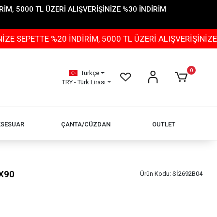
İM, 5000 TL ÜZERİ ALIŞVERİŞİNİZE %30 İNDİRİM
TE %20 İNDİRİM, 5000 TL ÜZERİ ALIŞVERİŞİNİZE %30 İND
0
Türkçe
TRY - Türk Lirası
KSESUAR
ÇANTA/CÜZDAN
OUTLET
X90
Ürün Kodu:
Sİ2692B04