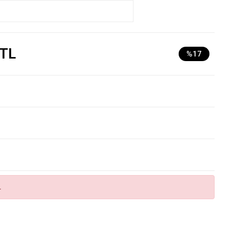
 TL
%17
.