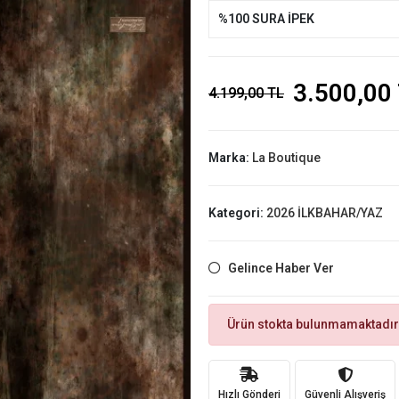
%100 SURA İPEK
3.500,00
4.199,00 TL
Marka:
La Boutique
Kategori:
2026 İLKBAHAR/YAZ
Gelince Haber Ver
Ürün stokta bulunmamaktadır
Hızlı Gönderi
Güvenli Alışveriş