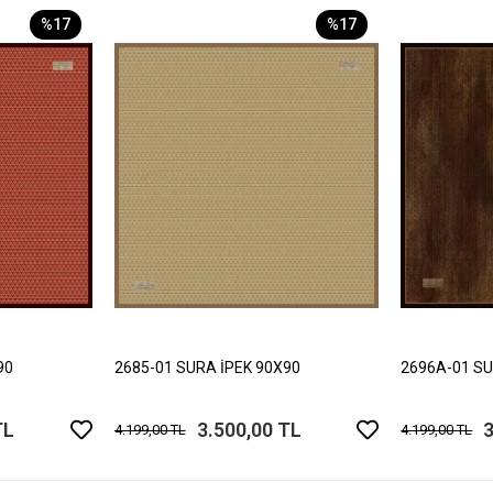
%17
%17
90
2685-01 SURA İPEK 90X90
2696A-01 SU
TL
3.500,00 TL
3
4.199,00 TL
4.199,00 TL