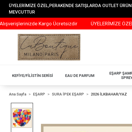
ÜYELERİMİZE ÖZEL,PERAKENDE SATIŞLARDA OUTLET ÜRÜNLER
MEVCUTTUR
erinizde Kargo Ücretsizdir
ÜYELERİMİZE ÖZEL,PERAKEN
EŞARP ŞAM
KEFİYE/FİLİSTİN SERİSİ
EAU DE PARFUM
SPRE
Ana Sayfa
EŞARP
SURA İPEK EŞARP
2026 İLKBAHAR/YAZ