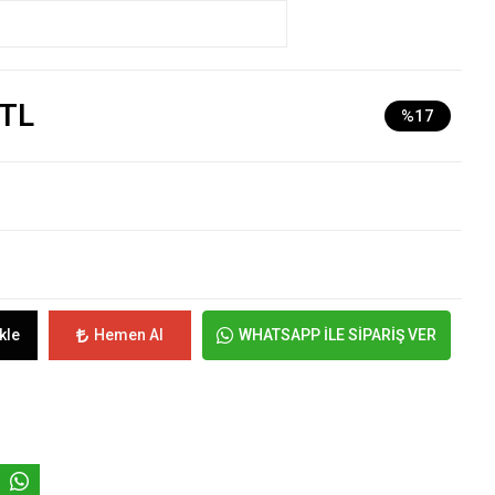
 TL
%17
kle
Hemen Al
WHATSAPP İLE SİPARİŞ VER