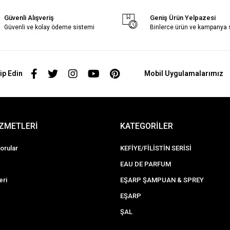
Güvenli Alışveriş
Geniş Ürün Yelpazesi
Güvenli ve kolay ödeme sistemi
Binlerce ürün ve kampanya
ip Edin
Mobil Uygulamalarımız
İZMETLERİ
KATEGORİLER
orular
KEFİYE/FİLİSTİN SERİSİ
EAU DE PARFUM
eri
EŞARP ŞAMPUAN & SPREY
EŞARP
ŞAL