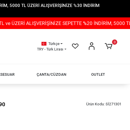
İM, 5000 TL ÜZERİ ALIŞVERİŞİNİZE %30 İNDİRİM
 ALIŞVERİŞİNİZE SEPETTE %20 İNDİRİM, 5000 TL ÜZERİ 
0
Türkçe
TRY - Türk Lirası
KSESUAR
ÇANTA/CÜZDAN
OUTLET
90
Ürün Kodu:
Sİ271301