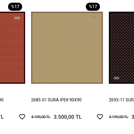
%17
%17
90
2685-01 SURA İPEK 90X90
2693-11 SUR
TL
3.500,00 TL
3
4.199,00 TL
4.199,00 TL