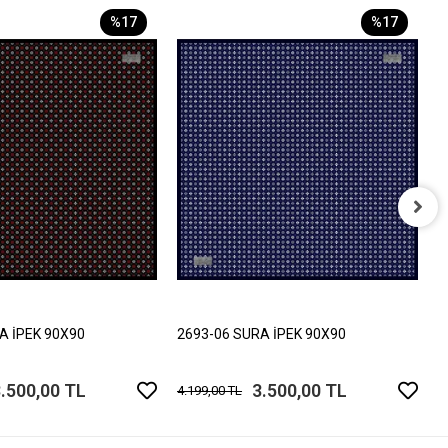
%17
%17
2
4
A İPEK 90X90
2693-06 SURA İPEK 90X90
.500,00 TL
3.500,00 TL
4.199,00 TL