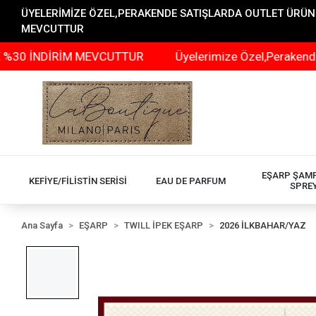
ÜYELERİMİZE ÖZEL,PERAKENDE SATIŞLARDA OUTLET ÜRÜNLER
MEVCUTTUR
NDİRİM MEVCUTTUR
Üyelerimize Özel,Perakende Satışlar
EŞARP ŞAM
KEFİYE/FİLİSTİN SERİSİ
EAU DE PARFUM
SPRE
Ana Sayfa
EŞARP
TWILL İPEK EŞARP
2026 İLKBAHAR/YAZ