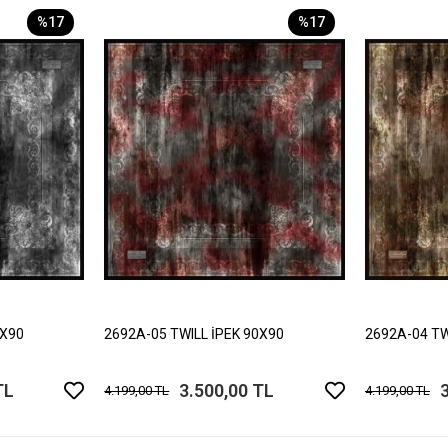
%17
%17
0X90
2692A-05 TWILL İPEK 90X90
2692A-04 TW
TL
3.500,00 TL
4.199,00 TL
4.199,00 TL