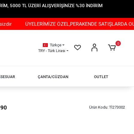
İM, 5000 TL ÜZERİ ALIŞVERİŞİNİZE %30 İNDİRİM
ÜYELERİMİZE ÖZEL,PERAKENDE SATIŞLARDA OUTLET ÜRÜN
0
Türkçe
TRY - Türk Lirası
KSESUAR
ÇANTA/CÜZDAN
OUTLET
X90
Ürün Kodu:
Tİ273002