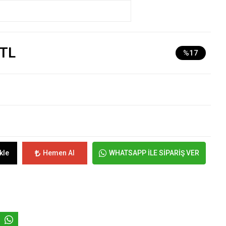
 TL
%17
kle
Hemen Al
WHATSAPP İLE SİPARİŞ VER