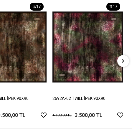
%17
%17
2
4
ILL İPEK 90X90
2692A-02 TWILL İPEK 90X90
3.500,00 TL
3.500,00 TL
4.199,00 TL