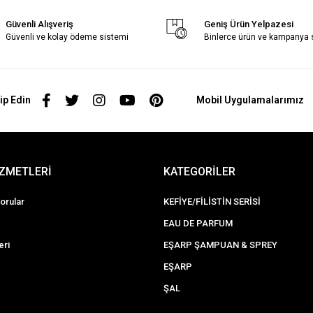
Güvenli Alışveriş
Geniş Ürün Yelpazesi
Güvenli ve kolay ödeme sistemi
Binlerce ürün ve kampanya
ip Edin
Mobil Uygulamalarımız
İZMETLERİ
KATEGORİLER
orular
KEFİYE/FİLİSTİN SERİSİ
EAU DE PARFUM
eri
EŞARP ŞAMPUAN & SPREY
EŞARP
ŞAL