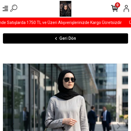
0
Satışlarda 1750 TL ve Üzeri Alışverişlerinizde Kargo Ücretsizdir
ÜY
Geri Dön