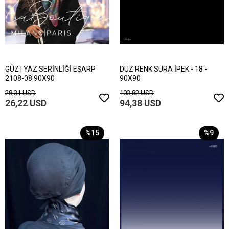
GÜZ | YAZ SERİNLİĞİ EŞARP
DÜZ RENK SURA İPEK - 18 -
2108-08 90X90
90X90
28,31 USD
103,82 USD
26,22 USD
94,38 USD
%15
%9