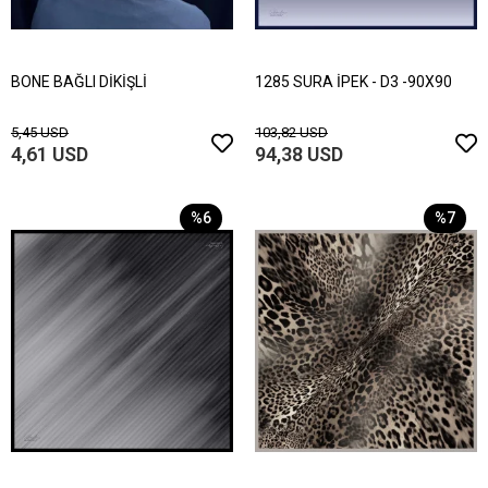
BONE BAĞLI DİKİŞLİ
1285 SURA İPEK - D3 -90X90
5,45 USD
103,82 USD
4,61 USD
94,38 USD
%6
%7