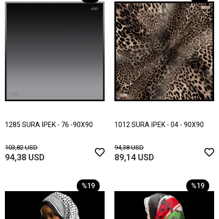
1285 SURA İPEK - 76 -90X90
1012 SURA İPEK - 04 - 90X90
103,82 USD
94,38 USD
94,38 USD
89,14 USD
%19
%19