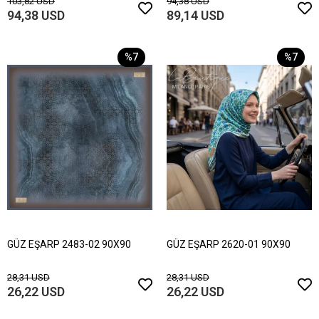
103,82 USD
94,38 USD
94,38 USD
89,14 USD
%7
%7
GÜZ EŞARP 2483-02 90X90
GÜZ EŞARP 2620-01 90X90
28,31 USD
28,31 USD
26,22 USD
26,22 USD