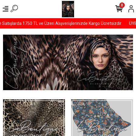
0
şlarda 1750 TL ve Üzeri Alışverişlerinizde Kargo Ücretsizdir
ÜYELER