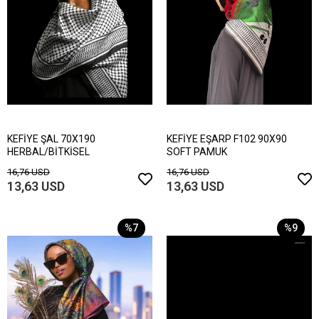
KEFİYE ŞAL 70X190
KEFİYE EŞARP F102 90X90
HERBAL/BİTKİSEL
SOFT PAMUK
16,76 USD
16,76 USD
13,63 USD
13,63 USD
%7
%9