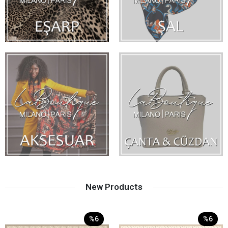
New Products
%6
%6