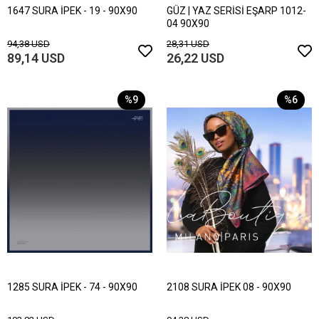
1647 SURA İPEK - 19 - 90X90
GÜZ | YAZ SERİSİ EŞARP 1012-
04 90X90
94,38 USD
28,31 USD
89,14 USD
26,22 USD
%9
%6
1285 SURA İPEK - 74 - 90X90
2108 SURA İPEK 08 - 90X90