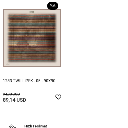
%6
1283 TWILL İPEK - 05 - 90X90
94,38 USD
89,14 USD
Hızlı Teslimat