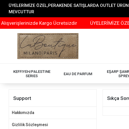
ÜYELERİMİZE ÖZEL,PERAKENDE SATIŞLARDA OUTLET ÜRÜNLER
MEVCUTTUR
şverişlerinizde Kargo Ücretsizdir
ÜYELERİMİZE ÖZEL,P
KEFFIYEH/PALESTINE
EŞARP ŞAM
EAU DE PARFUM
SERIES
SPRE
Support
Sıkça Sor
Hakkımızda
Gizlilik Sözleşmesi