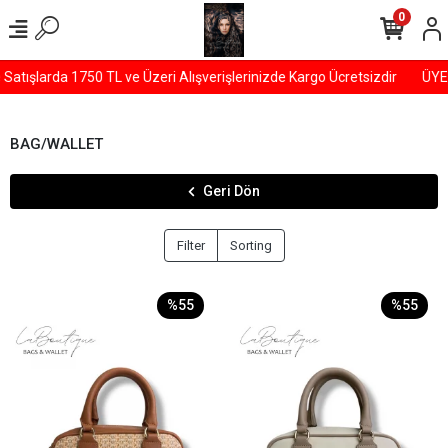
0
şlarda 1750 TL ve Üzeri Alışverişlerinizde Kargo Ücretsizdir
ÜYELER
BAG/WALLET
Geri Dön
Filter
Sorting
%55
%55