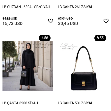
LB CÜZDAN - 6304 - SB/SİYAH
LB ÇANTA 2617 SİYAH
34,82 USD
67,01 USD
15,73 USD
30,45 USD
%58
%55
LB ÇANTA 6908 SİYAH
LB ÇANTA 5317 SİYAH