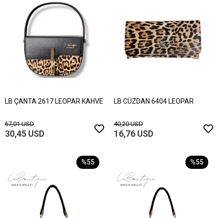
LB ÇANTA 2617 LEOPAR KAHVE
LB CÜZDAN 6404 LEOPAR
67,01 USD
40,20 USD
30,45 USD
16,76 USD
%55
%55