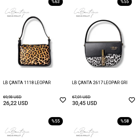
%63
%55
LB ÇANTA 1118 LEOPAR
LB ÇANTA 2617 LEOPAR GRİ
69,93 USD
67,01 USD
26,22 USD
30,45 USD
%55
%58