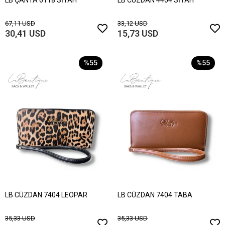
LB ÇANTA 6118 SİYAH
LB CÜZDAN 4404 SİYAH
67,11 USD
33,12 USD
30,41 USD
15,73 USD
%55
%55
LB CÜZDAN 7404 LEOPAR
LB CÜZDAN 7404 TABA
35,33 USD
35,33 USD