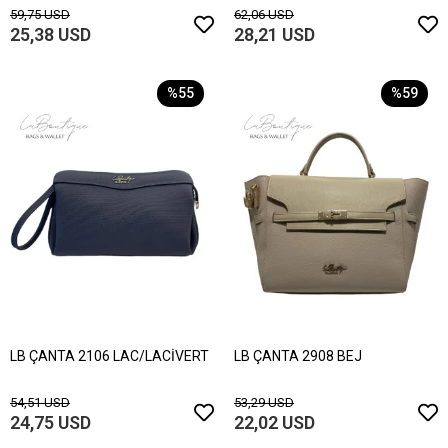
59,75 USD
62,06 USD
25,38 USD
28,21 USD
%55
%59
LB ÇANTA 2106 LAC/LACİVERT
LB ÇANTA 2908 BEJ
54,51 USD
53,29 USD
24,75 USD
22,02 USD