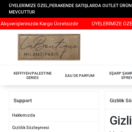
ÜYELERİMİZE ÖZEL,PERAKENDE SATIŞLARDA OUTLET ÜRÜNLER
MEVCUTTUR
verişlerinizde Kargo Ücretsizdir
ÜYELERİMİZE ÖZEL,P
KEFFIYEH/PALESTINE
EŞARP ŞAM
EAU DE PARFUM
SERIES
SPRE
Support
Gizlilik 
Hakkımızda
Gizl
Gizlilik Sözleşmesi