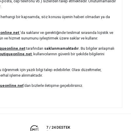
, e-posta, cep telefonu vb.) sizlerden talep etmektedir. Unutulmamalıdır
.
rici herhangi bir kapsamda, söz konusu üyenin haberi olmadan ya da
eonline.net
’da saklanır ve gerektiğinde teslimat sırasında lojistik ve
ürün ve hizmet sunumunu iyileştirmek üzere saklar ve kullanır.
queonline.net
tarafından
saklanmamaktadır
. Bu bilgiler anlaşmalı
outiqueonline.net
kullanıcılarının güvenli bir şekilde bilgilerini
öğrenmek için yazılı bilgi talep edebilirler. Olası düzeltmeler,
erhal işleme alınmaktadır.
ueonline.net
'dan bizlerle iletişime geçebilirsiniz.
7 / 24 DESTEK