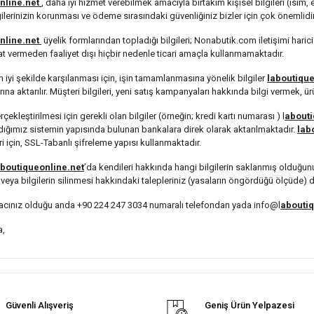
nline.net
, daha iyi hizmet verebilmek amacıyla birtakım kişisel bilgileri (isim
ilgilerinizin korunması ve ödeme sırasındaki güvenliğiniz bizler için çok önemlidir
nline.net
üyelik formlarından topladığı bilgileri; Nonabutik.com iletişimi ha
mat vermeden faaliyet dışı hiçbir nedenle ticari amaçla kullanmamaktadır.
en iyi şekilde karşılanması için, işin tamamlanmasına yönelik bilgiler
laboutiqu
rına aktarılır. Müşteri bilgileri, yeni satış kampanyaları hakkında bilgi vermek, 
kleştirilmesi için gerekli olan bilgiler (örneğin; kredi kartı numarası ) l
abouti
dığımız sistemin yapısında bulunan bankalara direk olarak aktarılmaktadır.
lab
ri için, SSL-Tabanlı şifreleme yapısı kullanmaktadır.
boutiqueonline.net
’da kendileri hakkında hangi bilgilerin saklanmış olduğunu 
veya bilgilerin silinmesi hakkındaki talepleriniz (yasaların öngördüğü ölçüde) d
yacınız olduğu anda +90 224 247 3034
numaralı telefondan yada info@l
aboutiq
a,
Güvenli Alışveriş
Geniş Ürün Yelpazesi