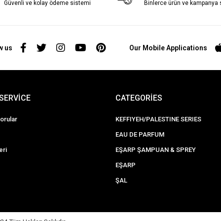
Güvenli ve kolay ödeme sistemi
Binlerce ürün ve kampanya
w us
Our Mobile Applications
SERVİCE
CATEGORİES
orular
KEFFIYEH/PALESTINE SERIES
EAU DE PARFUM
eri
EŞARP ŞAMPUAN & SPREY
EŞARP
ŞAL