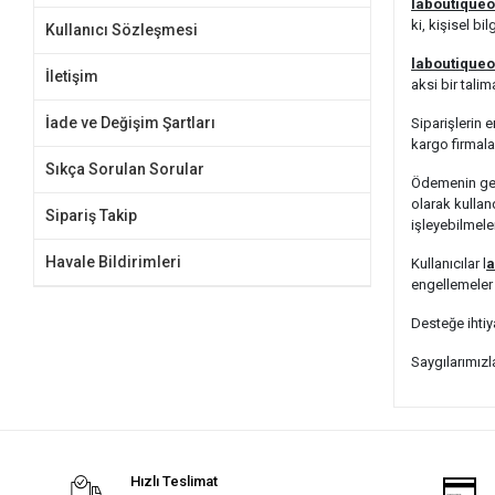
laboutiqueo
ki, kişisel b
Kullanıcı Sözleşmesi
laboutiqueo
İletişim
aksi bir tali
İade ve Değişim Şartları
Siparişlerin 
kargo firmala
Sıkça Sorulan Sorular
Ödemenin gerçe
olarak kullan
Sipariş Takip
işleyebilmele
Havale Bildirimleri
Kullanıcılar l
a
engellemeler 
Desteğe ihti
Saygılarımızl
Hızlı Teslimat