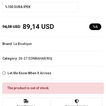
%100 SURA İPEK
89,14 USD
94,38 USD
%6
Brand:
La Boutique
Category:
26-27 SONBAHAR/KIŞ
Let Me Know When İt Arrives
The product is out of stock.