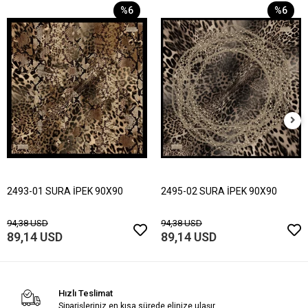
%6
%6
2493-01 SURA İPEK 90X90
2495-02 SURA İPEK 90X90
94,38 USD
94,38 USD
89,14 USD
89,14 USD
Hızlı Teslimat
Siparişleriniz en kısa sürede elinize ulaşır.