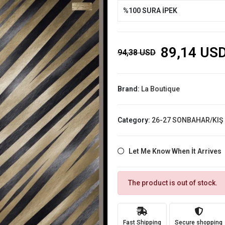
%100 SURA İPEK
89,14 US
94,38 USD
Brand:
La Boutique
Category:
26-27 SONBAHAR/KIŞ
Let Me Know When İt Arrives
The product is out of stock.
Fast Shipping
Secure shopping