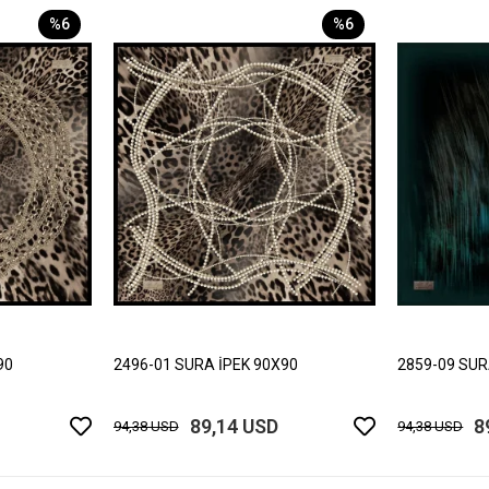
%6
%6
90
2496-01 SURA İPEK 90X90
2859-09 SUR
89,14 USD
8
94,38 USD
94,38 USD