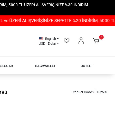
İM, 5000 TL ÜZERİ ALIŞVERİŞİNİZE %30 İNDİRİM
İ ALIŞVERİŞİNİZE SEPETTE %20 İNDİRİM, 5000 TL ÜZERİ
0
English
USD - Dolar
KSESUAR
BAG/WALLET
OUTLET
X90
Product Code:
Sİ152502