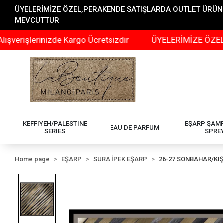
ÜYELERİMİZE ÖZEL,PERAKENDE SATIŞLARDA OUTLET ÜRÜNLER
MEVCUTTUR
erinizde Kargo Ücretsizdir
ÜYELERİMİZE ÖZEL,PERAKE
KEFFIYEH/PALESTINE
EŞARP ŞAM
EAU DE PARFUM
SERIES
SPRE
Home page
EŞARP
SURA İPEK EŞARP
26-27 SONBAHAR/KI