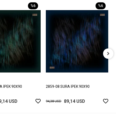
%6
%6
2
9
A İPEK 90X90
2859-08 SURA İPEK 90X90
9,14 USD
89,14 USD
94,38 USD