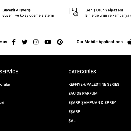
Güvenli Alışveriş
Geniş Ürün Yelpazesi
Güvenli ve kolay ödeme sistemi
Binlerce ürün ve kampanya
w us
Our Mobile Applications
SERVİCE
CATEGORİES
orular
KEFFIYEH/PALESTINE SERIES
EAU DE PARFUM
eri
EŞARP ŞAMPUAN & SPREY
EŞARP
ŞAL