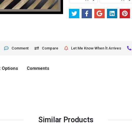
Comment
Compare
Let Me Know When İt Arrives
 Options
Comments
Similar Products