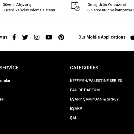
Güvenli Alışveriş
Geniş Ürün Yelpazesi
Güvenli ve kolay ödeme sistemi
Binlerce ürün ve kampanya
w us
Our Mobile Applications
SERVİCE
CATEGORİES
orular
KEFFIYEH/PALESTINE SERIES
EAU DE PARFUM
eri
EŞARP ŞAMPUAN & SPREY
EŞARP
ŞAL