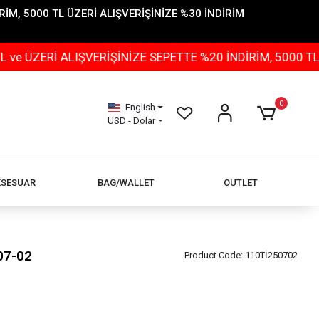
İM, 5000 TL ÜZERİ ALIŞVERİŞİNİZE %30 İNDİRİM
Rİ ALIŞVERİŞİNİZE SEPETTE %20 İNDİRİM, 5000 TL ÜZER
0
English
USD - Dolar
KSESUAR
BAG/WALLET
OUTLET
07-02
Product Code:
110Tİ250702