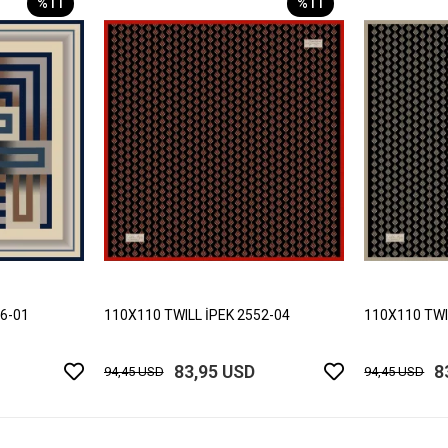
%11
%11
06-01
110X110 TWILL İPEK 2552-04
110X110 TWI
83,95 USD
8
94,45 USD
94,45 USD