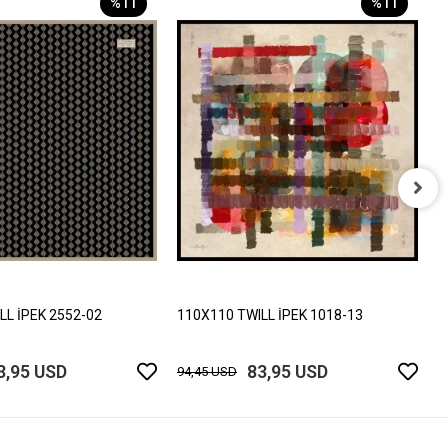
%11
%11
1
9
LL İPEK 2552-02
110X110 TWILL İPEK 1018-13
3,95 USD
83,95 USD
94,45 USD