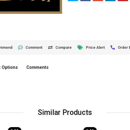
ommend
Comment
Compare
Price Alert
Order 
 Options
Comments
Similar Products