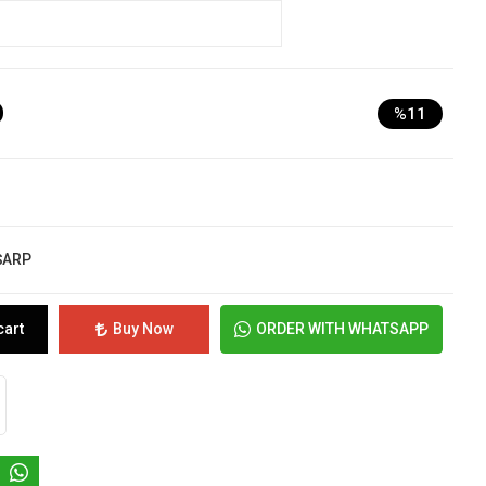
D
%11
ŞARP
cart
Buy Now
ORDER WITH WHATSAPP