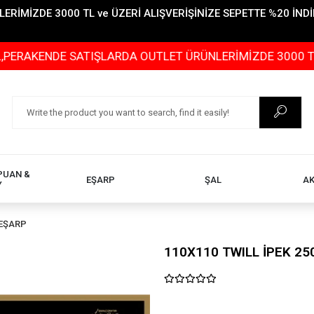
İMİZDE 3000 TL ve ÜZERİ ALIŞVERİŞİNİZE SEPETTE %20 İNDİR
KENDE SATIŞLARDA OUTLET ÜRÜNLERİMİZDE 3000 TL ve ÜZE
PUAN &
EŞARP
ŞAL
A
Y
 EŞARP
110X110 TWILL İPEK 25