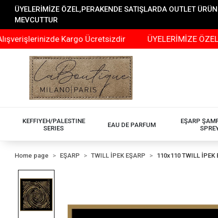
ÜYELERİMİZE ÖZEL,PERAKENDE SATIŞLARDA OUTLET ÜRÜNLER
MEVCUTTUR
şlerinizde Kargo Ücretsizdir
ÜYELERİMİZE ÖZEL,PERA
KEFFIYEH/PALESTINE
EŞARP ŞAM
EAU DE PARFUM
SERIES
SPRE
Home page
EŞARP
TWILL İPEK EŞARP
110x110 TWILL İPEK