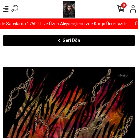
0
Satışlarda 1750 TL ve Üzeri Alışverişlerinizde Kargo Ücretsizdir
ÜY
Geri Dön