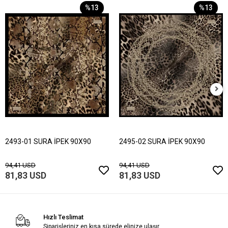
%13
%13
2493-01 SURA İPEK 90X90
2495-02 SURA İPEK 90X90
94,41 USD
94,41 USD
81,83 USD
81,83 USD
Hızlı Teslimat
Siparişleriniz en kısa sürede elinize ulaşır.