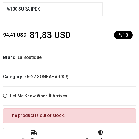
%100 SURA İPEK
81,83 USD
94,41 USD
%13
Brand:
La Boutique
Category:
26-27 SONBAHAR/KIŞ
Let Me Know When İt Arrives
The product is out of stock.