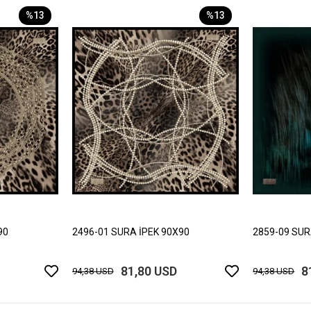
%13
%13
90
2496-01 SURA İPEK 90X90
2859-09 SUR
81,80 USD
8
94,38 USD
94,38 USD