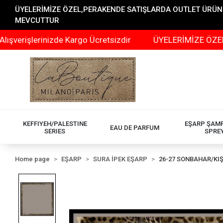
ÜYELERİMİZE ÖZEL,PERAKENDE SATIŞLARDA OUTLET ÜRÜNLER
MEVCUTTUR
lerinizde Kargo Ücretsizdir
ÜYELERİMİZE ÖZEL,PERAK
KEFFIYEH/PALESTINE
EŞARP ŞAM
EAU DE PARFUM
SERIES
SPRE
Home page
EŞARP
SURA İPEK EŞARP
26-27 SONBAHAR/KI