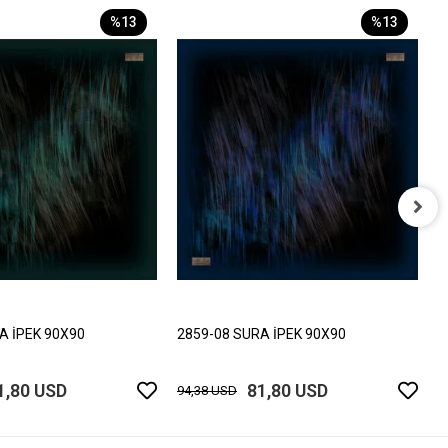
%13
%13
2
9
A İPEK 90X90
2859-08 SURA İPEK 90X90
1,80 USD
81,80 USD
94,38 USD