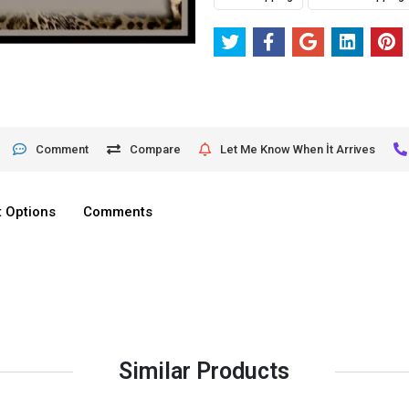
Comment
Compare
Let Me Know When İt Arrives
 Options
Comments
Similar Products