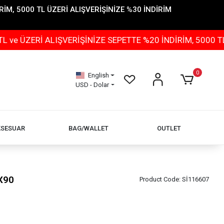
İM, 5000 TL ÜZERİ ALIŞVERİŞİNİZE %30 İNDİRİM
Rİ ALIŞVERİŞİNİZE SEPETTE %20 İNDİRİM, 5000 TL ÜZER
0
English
USD - Dolar
KSESUAR
BAG/WALLET
OUTLET
X90
Product Code:
Sİ116607