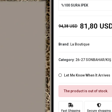
%100 SURA İPEK
81,80 US
94,38 USD
Brand:
La Boutique
Category:
26-27 SONBAHAR/KIŞ
Let Me Know When İt Arrives
The product is out of stock.
Fast Shipping
Secure shopping