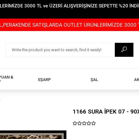
İMİZDE 3000 TL ve ÜZERİ ALIŞVERİŞİNİZE SEPETTE %20 İNDİR
ENDE SATIŞLARDA OUTLET ÜRÜNLERİMİZDE 3000 TL ve ÜZE
PUAN &
EŞARP
ŞAL
A
Y
Ş
1166 SURA İPEK 07 - 90