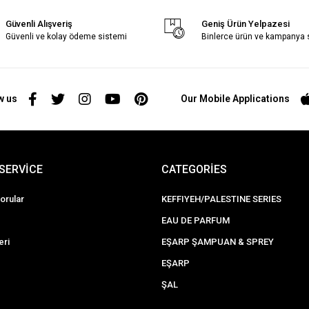
Güvenli Alışveriş
Geniş Ürün Yelpazesi
Güvenli ve kolay ödeme sistemi
Binlerce ürün ve kampanya
w us
Our Mobile Applications
SERVİCE
CATEGORİES
orular
KEFFIYEH/PALESTINE SERIES
EAU DE PARFUM
eri
EŞARP ŞAMPUAN & SPREY
EŞARP
ŞAL