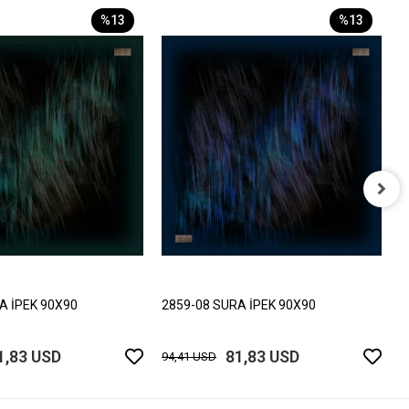
%13
%13
2
9
A İPEK 90X90
2859-08 SURA İPEK 90X90
1,83 USD
81,83 USD
94,41 USD