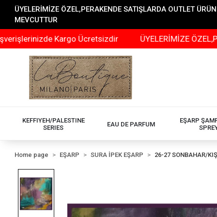
ÜYELERİMİZE ÖZEL,PERAKENDE SATIŞLARDA OUTLET ÜRÜNLER
MEVCUTTUR
nizde Kargo Ücretsizdir
ÜYELERİMİZE ÖZEL,PERAKENDE
KEFFIYEH/PALESTINE
EŞARP ŞAM
EAU DE PARFUM
SERIES
SPRE
Home page
EŞARP
SURA İPEK EŞARP
26-27 SONBAHAR/KI