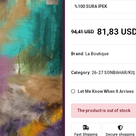
%100 SURA İPEK
81,83 US
94,41 USD
Brand:
La Boutique
Category:
26-27 SONBAHAR/KIŞ
Let Me Know When İt Arrives
The product is out of stock.
Fast Shipping
Secure shopping