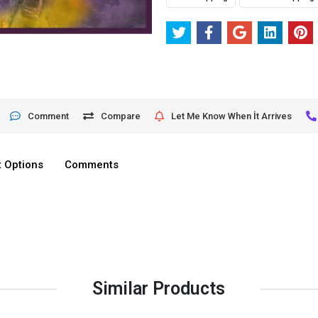
Comment
Compare
Let Me Know When İt Arrives
 Options
Comments
Similar Products