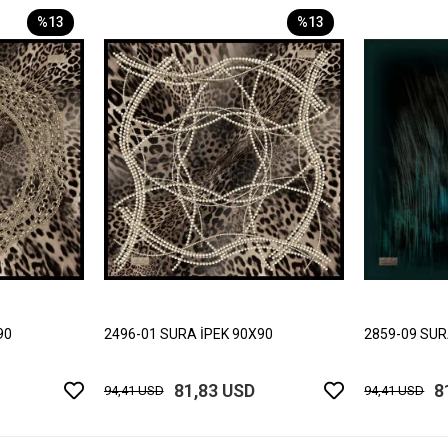
%13
%13
90
2496-01 SURA İPEK 90X90
2859-09 SUR
81,83 USD
8
94,41 USD
94,41 USD