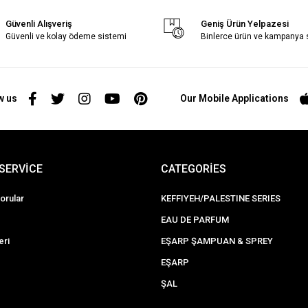
Güvenli Alışveriş
Geniş Ürün Yelpazesi
Güvenli ve kolay ödeme sistemi
Binlerce ürün ve kampanya
w us
Our Mobile Applications
SERVİCE
CATEGORİES
orular
KEFFIYEH/PALESTINE SERIES
EAU DE PARFUM
eri
EŞARP ŞAMPUAN & SPREY
EŞARP
ŞAL