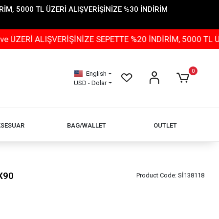
İM, 5000 TL ÜZERİ ALIŞVERİŞİNİZE %30 İNDİRİM
LIŞVERİŞİNİZE SEPETTE %20 İNDİRİM, 5000 TL ÜZERİ AL
0
English
USD - Dolar
KSESUAR
BAG/WALLET
OUTLET
X90
Product Code:
Sİ138118