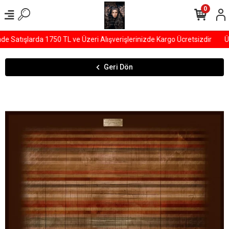
0
Satışlarda 1750 TL ve Üzeri Alışverişlerinizde Kargo Ücretsizdir
ÜY
Geri Dön