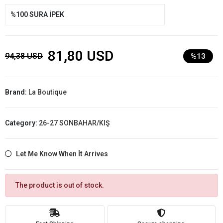
%100 SURA İPEK
81,80 USD
94,38 USD
%13
Brand:
La Boutique
Category:
26-27 SONBAHAR/KIŞ
Let Me Know When İt Arrives
The product is out of stock.