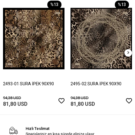
%13
%13
2493-01 SURA İPEK 90X90
2495-02 SURA İPEK 90X90
94,38 USD
94,38 USD
81,80 USD
81,80 USD
Hızlı Teslimat
Siparişleriniz en kısa sürede elinize ulaşır.