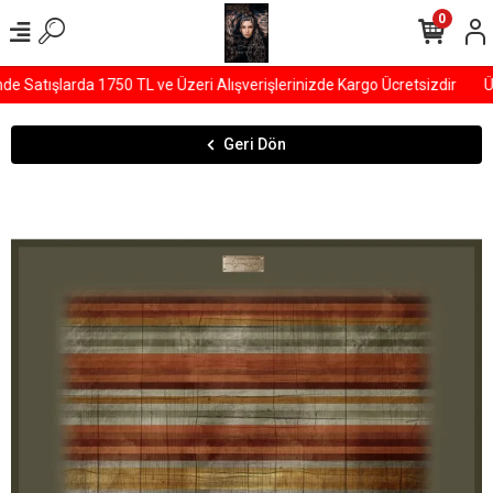
0
Satışlarda 1750 TL ve Üzeri Alışverişlerinizde Kargo Ücretsizdir
ÜY
Geri Dön