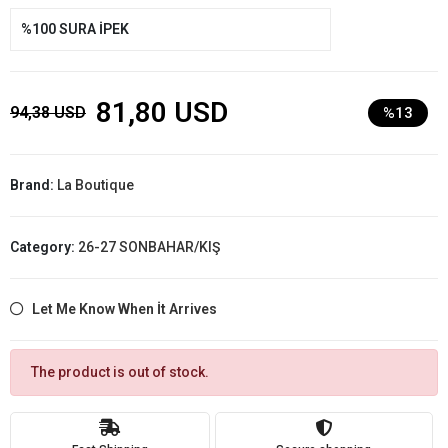
%100 SURA İPEK
81,80 USD
94,38 USD
%13
Brand:
La Boutique
Category:
26-27 SONBAHAR/KIŞ
Let Me Know When İt Arrives
The product is out of stock.