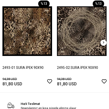
%13
%13
2493-01 SURA İPEK 90X90
2495-02 SURA İPEK 90X90
94,38 USD
94,38 USD
81,80 USD
81,80 USD
Hızlı Teslimat
Siparişleriniz en kısa sürede elinize ulaşır.