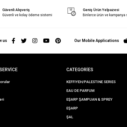
Güvenli Alışveriş
Geniş Ürün Yelpazesi
Güvenli ve kolay ödeme sistemi
Binlerce ürün ve kampanya
w us
Our Mobile Applications
SERVİCE
CATEGORİES
orular
KEFFIYEH/PALESTINE SERIES
EAU DE PARFUM
eri
EŞARP ŞAMPUAN & SPREY
EŞARP
ŞAL