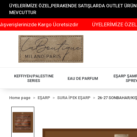
ÜYELERİMİZE ÖZEL,PERAKENDE SATIŞLARDA OUTLET ÜRÜNLER
MEVCUTTUR
erinizde Kargo Ücretsizdir
ÜYELERİMİZE ÖZEL,PERAKEN
KEFFIYEH/PALESTINE
EŞARP ŞAM
EAU DE PARFUM
SERIES
SPRE
Home page
EŞARP
SURA İPEK EŞARP
26-27 SONBAHAR/KI