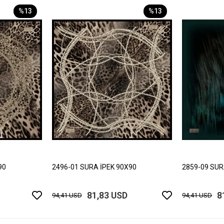
%13
%13
90
2496-01 SURA İPEK 90X90
2859-09 SUR
81,83 USD
8
94,41 USD
94,41 USD