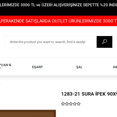
İMİZDE 3000 TL ve ÜZERİ ALIŞVERİŞİNİZE SEPETTE %20 İNDİR
DE SATIŞLARDA OUTLET ÜRÜNLERİMİZDE 3000 TL ve ÜZERİ
PUAN &
EŞARP
ŞAL
A
Y
Ş
1283-21 SURA İPEK 90X