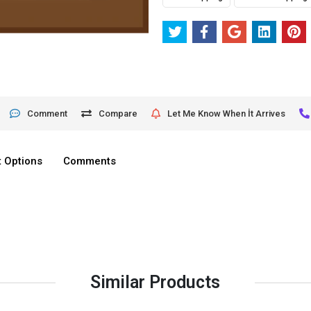
Comment
Compare
Let Me Know When İt Arrives
 Options
Comments
Similar Products