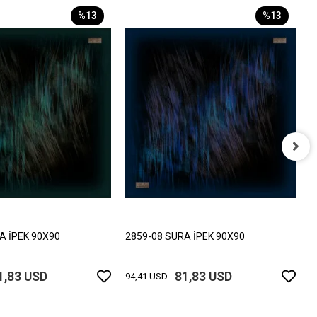
%13
%13
2
9
A İPEK 90X90
2859-08 SURA İPEK 90X90
1,83 USD
81,83 USD
94,41 USD