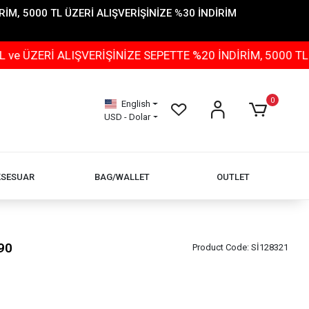
İM, 5000 TL ÜZERİ ALIŞVERİŞİNİZE %30 İNDİRİM
 ALIŞVERİŞİNİZE SEPETTE %20 İNDİRİM, 5000 TL ÜZERİ 
0
English
USD - Dolar
KSESUAR
BAG/WALLET
OUTLET
90
Product Code:
Sİ128321