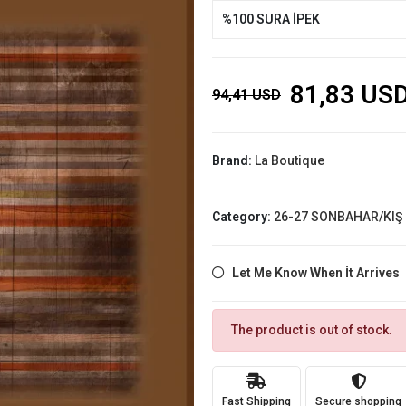
%100 SURA İPEK
81,83 US
94,41 USD
Brand:
La Boutique
Category:
26-27 SONBAHAR/KIŞ
Let Me Know When İt Arrives
The product is out of stock.
Fast Shipping
Secure shopping