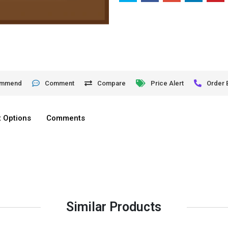
ommend
Comment
Compare
Price Alert
Order 
 Options
Comments
Similar Products