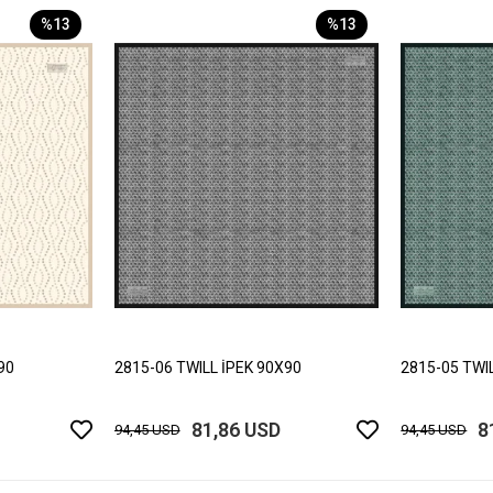
%13
%13
90
2815-06 TWILL İPEK 90X90
2815-05 TWI
81,86 USD
8
94,45 USD
94,45 USD