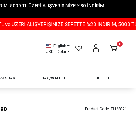
İM, 5000 TL ÜZERİ ALIŞVERİŞİNİZE %30 İNDİRİM
 ALIŞVERİŞİNİZE SEPETTE %20 İNDİRİM, 5000 TL ÜZERİ 
0
English
USD - Dolar
KSESUAR
BAG/WALLET
OUTLET
X90
Product Code:
Tİ128321