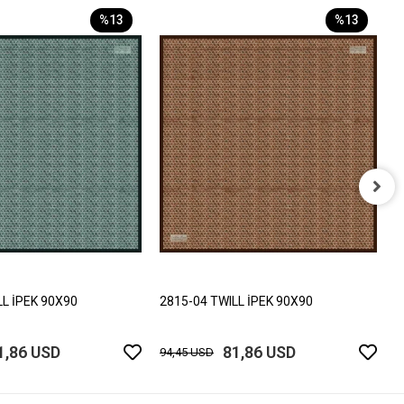
%13
%13
2
9
LL İPEK 90X90
2815-04 TWILL İPEK 90X90
1,86 USD
81,86 USD
94,45 USD