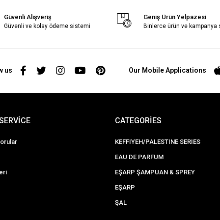
Güvenli Alışveriş
Geniş Ürün Yelpazesi
Güvenli ve kolay ödeme sistemi
Binlerce ürün ve kampanya
w us
Our Mobile Applications
SERVİCE
CATEGORİES
orular
KEFFIYEH/PALESTINE SERIES
EAU DE PARFUM
eri
EŞARP ŞAMPUAN & SPREY
EŞARP
ŞAL