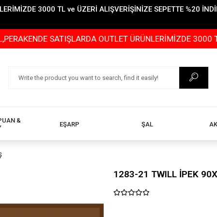
İMİZDE 3000 TL ve ÜZERİ ALIŞVERİŞİNİZE SEPETTE %20 İNDİR
NDE SATIŞLARDA OUTLET ÜRÜNLERİMİZDE 3000 TL ve ÜZERİ
PUAN &
EŞARP
ŞAL
A
Y
Ş
1283-21 TWILL İPEK 90