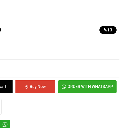
D
%13
cart
Buy Now
ORDER WITH WHATSAPP