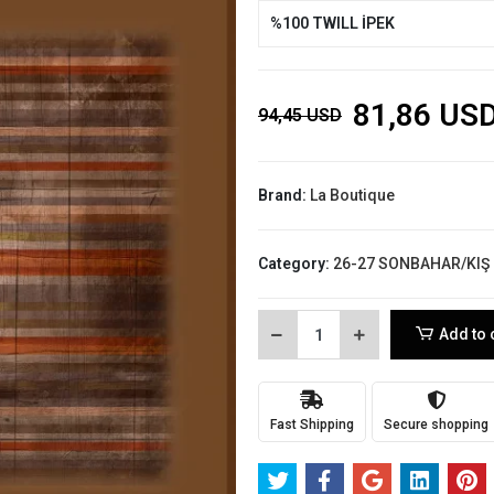
%100 TWILL İPEK
81,86 US
94,45 USD
Brand:
La Boutique
Category:
26-27 SONBAHAR/KIŞ
Add to 
Fast Shipping
Secure shopping