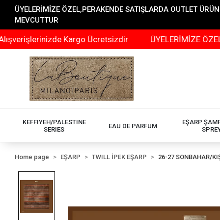
ÜYELERİMİZE ÖZEL,PERAKENDE SATIŞLARDA OUTLET ÜRÜNLER
MEVCUTTUR
erinizde Kargo Ücretsizdir
ÜYELERİMİZE ÖZEL,PERAKE
KEFFIYEH/PALESTINE
EŞARP ŞAM
EAU DE PARFUM
SERIES
SPRE
Home page
EŞARP
TWILL İPEK EŞARP
26-27 SONBAHAR/KI