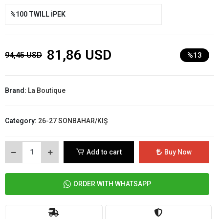
%100 TWILL İPEK
81,86 USD
94,45 USD
%13
Brand:
La Boutique
Category:
26-27 SONBAHAR/KIŞ
Add to cart
Buy Now
ORDER WITH WHATSAPP