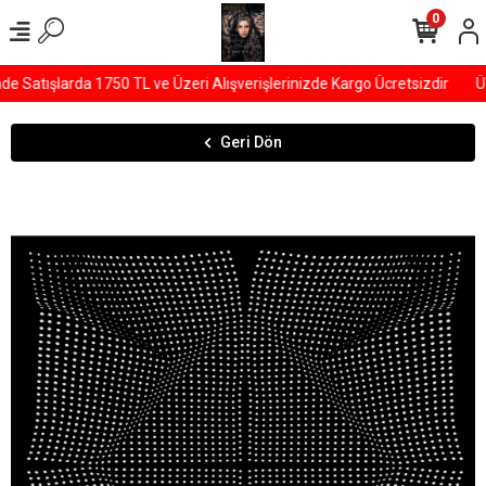
0
Satışlarda 1750 TL ve Üzeri Alışverişlerinizde Kargo Ücretsizdir
ÜY
Geri Dön