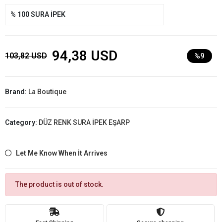
% 100 SURA İPEK
94,38 USD
103,82 USD
%9
Brand:
La Boutique
Category:
DÜZ RENK SURA İPEK EŞARP
Let Me Know When İt Arrives
The product is out of stock.