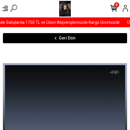
0
 Satışlarda 1750 TL ve Üzeri Alışverişlerinizde Kargo Ücretsizdir
ÜY
Geri Dön