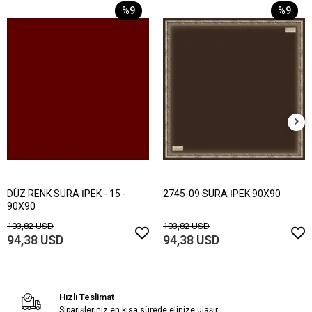
%9
%9
DÜZ RENK SURA İPEK - 15 -
2745-09 SURA İPEK 90X90
90X90
103,82 USD
103,82 USD
94,38 USD
94,38 USD
Hızlı Teslimat
Siparişleriniz en kısa sürede elinize ulaşır.