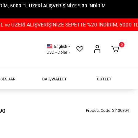
İM, 5000 TL ÜZERİ ALIŞVERİŞİNİZE %30 İNDİRİM
İ ALIŞVERİŞİNİZE SEPETTE %20 İNDİRİM, 5000 TL ÜZERİ
0
English
USD - Dolar
KSESUAR
BAG/WALLET
OUTLET
90
Product Code:
Sİ130804