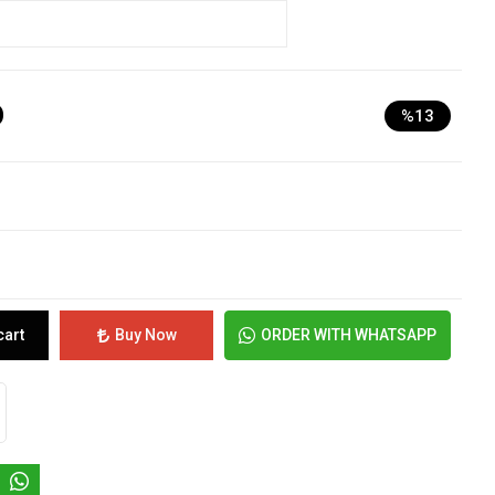
D
%13
cart
Buy Now
ORDER WITH WHATSAPP