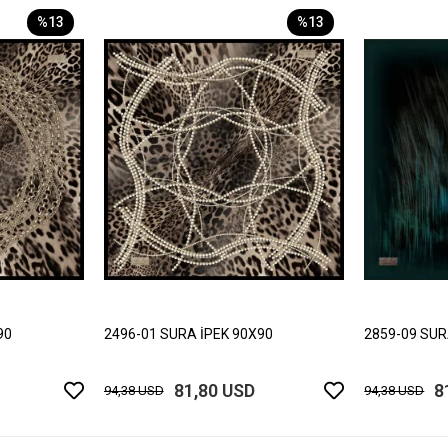
%13
%13
90
2496-01 SURA İPEK 90X90
2859-09 SUR
81,80 USD
8
94,38 USD
94,38 USD