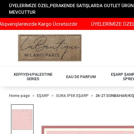
ÜYELERİMİZE ÖZEL,PERAKENDE SATIŞLARDA OUTLET ÜRÜNLER
MEVCUTTUR
lerinizde Kargo Ücretsizdir
ÜYELERİMİZE ÖZEL,PERAKE
KEFFIYEH/PALESTINE
EŞARP ŞAM
EAU DE PARFUM
SERIES
SPRE
Home page
EŞARP
SURA İPEK EŞARP
26-27 SONBAHAR/KI