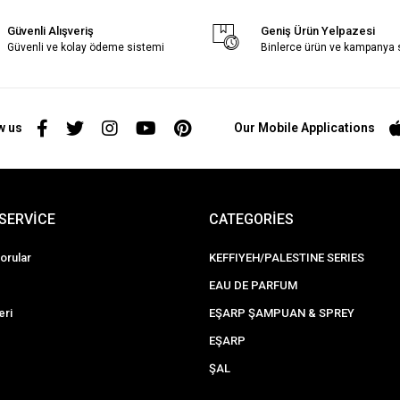
Güvenli Alışveriş
Geniş Ürün Yelpazesi
Güvenli ve kolay ödeme sistemi
Binlerce ürün ve kampanya
w us
Our Mobile Applications
SERVİCE
CATEGORİES
orular
KEFFIYEH/PALESTINE SERIES
EAU DE PARFUM
eri
EŞARP ŞAMPUAN & SPREY
EŞARP
ŞAL