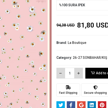
%100 SURA İPEK
81,80 US
94,38 USD
Brand:
La Boutique
Category:
26-27 SONBAHAR/KIŞ
Add to 
Fast Shipping
Secure shopping