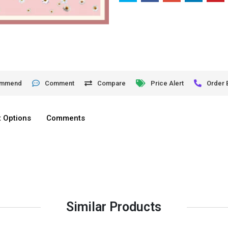
ommend
Comment
Compare
Price Alert
Order 
 Options
Comments
Similar Products