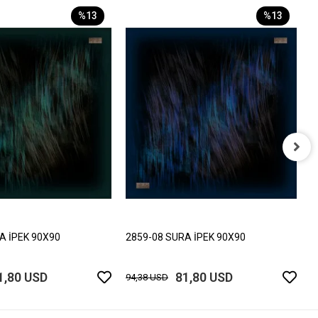
%13
%13
2
9
A İPEK 90X90
2859-08 SURA İPEK 90X90
1,80 USD
81,80 USD
94,38 USD