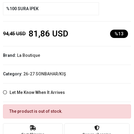
%100 SURA İPEK
81,86 USD
94,45 USD
%13
Brand:
La Boutique
Category:
26-27 SONBAHAR/KIŞ
Let Me Know When İt Arrives
The product is out of stock.