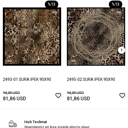
%13
%13
2493-01 SURA İPEK 90X90
2495-02 SURA İPEK 90X90
94,45 USD
94,45 USD
81,86 USD
81,86 USD
Hızlı Teslimat
Siparişleriniz en kısa sürede elinize ulaşır.