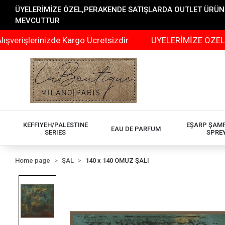
ÜYELERİMİZE ÖZEL,PERAKENDE SATIŞLARDA OUTLET ÜRÜNLER
MEVCUTTUR
rinizde Kargo Ücretsizdir
ÜYELERİMİZE ÖZEL,PERAKEN
KEFFIYEH/PALESTINE
EŞARP ŞAM
EAU DE PARFUM
SERIES
SPRE
Home page
ŞAL
140 x 140 OMUZ ŞALI