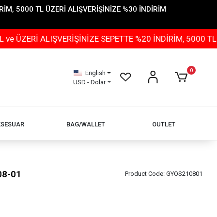
İM, 5000 TL ÜZERİ ALIŞVERİŞİNİZE %30 İNDİRİM
 ALIŞVERİŞİNİZE SEPETTE %20 İNDİRİM, 5000 TL ÜZERİ 
0
English
USD - Dolar
KSESUAR
BAG/WALLET
OUTLET
08-01
Product Code:
GYOS210801