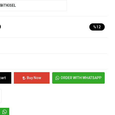
/BİTKİSEL
D
%12
cart
Buy Now
ORDER WITH WHATSAPP