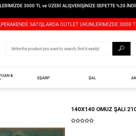
İMİZDE 3000 TL ve ÜZERİ ALIŞVERİŞİNİZE SEPETTE %20 İNDİR
DE SATIŞLARDA OUTLET ÜRÜNLERİMİZDE 3000 TL ve ÜZERİ
PUAN &
EŞARP
ŞAL
A
Y
140X140 OMUZ ŞALI 21