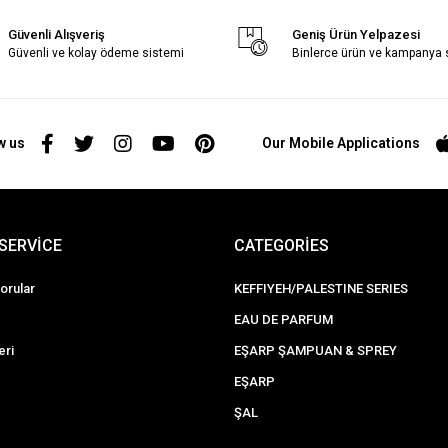
Güvenli Alışveriş
Geniş Ürün Yelpazesi
Güvenli ve kolay ödeme sistemi
Binlerce ürün ve kampanya
w us
Our Mobile Applications
SERVİCE
CATEGORİES
orular
KEFFIYEH/PALESTINE SERIES
EAU DE PARFUM
eri
EŞARP ŞAMPUAN & SPREY
EŞARP
ŞAL