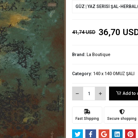
GÜZ | YAZ SERİSİ ŞAL-HERBAL
36,70 US
41,74 USD
Brand:
La Boutique
Category:
140 x 140 OMUZ ŞALI
Add to 
Fast Shipping
Secure shopping