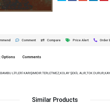
ommend
Comment
Compare
Price Alert
Order 
 Options
Comments
VE BAMBU LİFLERİ KARIŞIMIDIR.TERLETMEZ,KOLAY ŞEKİL ALIR,TOK DURUR,K
Similar Products