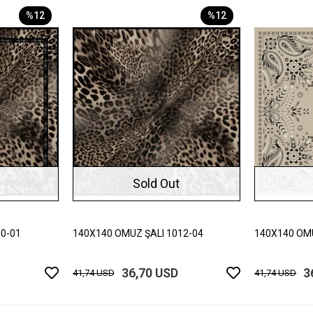
%12
%12
Sold Out
0-01
140X140 OMUZ ŞALI 1012-04
140X140 OMU
36,70 USD
3
41,74 USD
41,74 USD