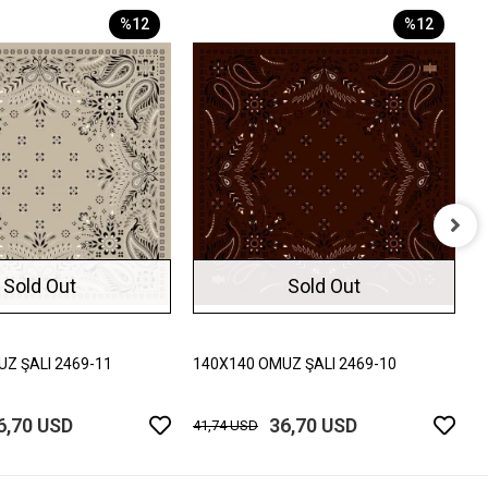
%12
%12
1
Sold Out
Sold Out
4
Z ŞALI 2469-11
140X140 OMUZ ŞALI 2469-10
6,70 USD
36,70 USD
41,74 USD