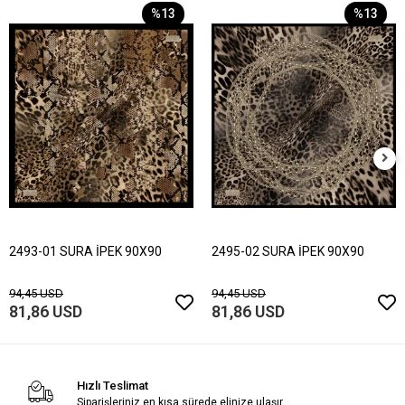
%13
%13
2493-01 SURA İPEK 90X90
2495-02 SURA İPEK 90X90
94,45 USD
94,45 USD
81,86 USD
81,86 USD
Hızlı Teslimat
Siparişleriniz en kısa sürede elinize ulaşır.