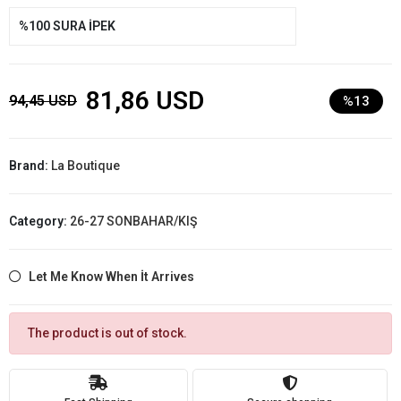
%100 SURA İPEK
81,86 USD
94,45 USD
%13
Brand:
La Boutique
Category:
26-27 SONBAHAR/KIŞ
Let Me Know When İt Arrives
The product is out of stock.