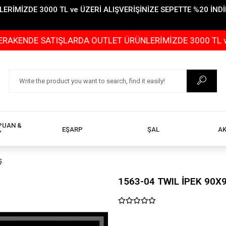
İMİZDE 3000 TL ve ÜZERİ ALIŞVERİŞİNİZE SEPETTE %20 İNDİR
E SATIŞLARDA OUTLET ÜRÜNLERİMİZDE 3000 TL ve ÜZERİ 
PUAN &
EŞARP
ŞAL
A
Y
Ş
1563-04 TWIL İPEK 90X