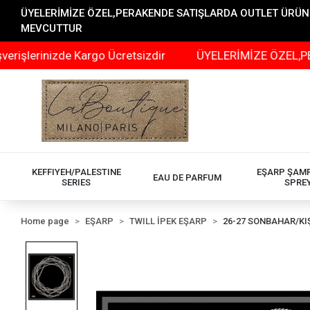
ÜYELERİMİZE ÖZEL,PERAKENDE SATIŞLARDA OUTLET ÜRÜNLER
MEVCUTTUR
inizde Kargo Ücretsizdir
ÜYELERİMİZE ÖZEL,PERAKEND
KEFFIYEH/PALESTINE
EŞARP ŞAM
EAU DE PARFUM
SERIES
SPRE
Home page
EŞARP
TWILL İPEK EŞARP
26-27 SONBAHAR/KI