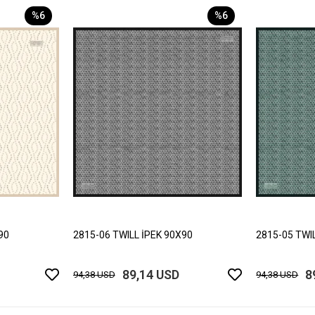
%6
%6
90
2815-06 TWILL İPEK 90X90
2815-05 TWI
89,14 USD
8
94,38 USD
94,38 USD