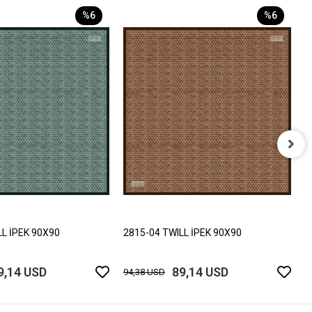
%6
%6
2
9
LL İPEK 90X90
2815-04 TWILL İPEK 90X90
9,14 USD
89,14 USD
94,38 USD