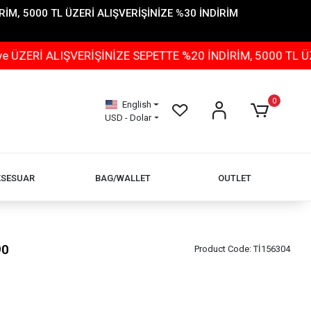
İM, 5000 TL ÜZERİ ALIŞVERİŞİNİZE %30 İNDİRİM
ALIŞVERİŞİNİZE SEPETTE %20 İNDİRİM, 5000 TL ÜZERİ AL
0
English
USD - Dolar
KSESUAR
BAG/WALLET
OUTLET
90
Product Code:
Tİ156304