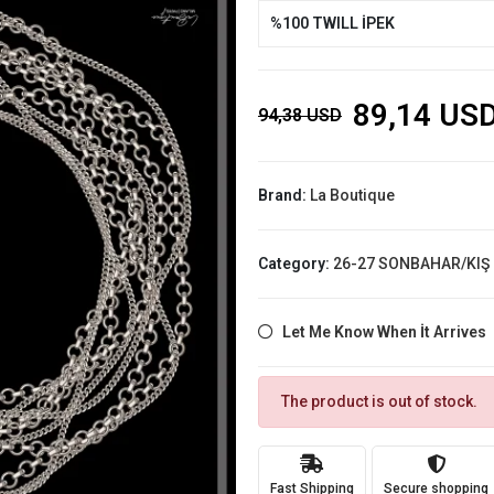
%100 TWILL İPEK
89,14 US
94,38 USD
Brand:
La Boutique
Category:
26-27 SONBAHAR/KIŞ
Let Me Know When İt Arrives
The product is out of stock.
Fast Shipping
Secure shopping