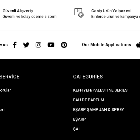
Güvenli Alışveriş
Geniş Ürün Yelpazesi
Güvenli ve kolay ödeme sistemi
Binlerce ürün ve kampanya
w us
Our Mobile Applications
SERVİCE
CATEGORİES
orular
KEFFIYEH/PALESTINE SERIES
EAU DE PARFUM
eri
EŞARP ŞAMPUAN & SPREY
EŞARP
ŞAL