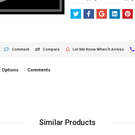
Comment
Compare
Let Me Know When İt Arrives
 Options
Comments
Similar Products