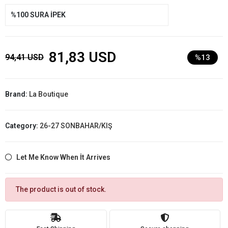
%100 SURA İPEK
81,83 USD
94,41 USD
%13
Brand:
La Boutique
Category:
26-27 SONBAHAR/KIŞ
Let Me Know When İt Arrives
The product is out of stock.