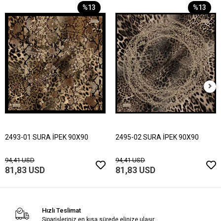
%13
%13
2493-01 SURA İPEK 90X90
2495-02 SURA İPEK 90X90
94,41 USD
94,41 USD
81,83 USD
81,83 USD
Hızlı Teslimat
Siparişleriniz en kısa sürede elinize ulaşır.