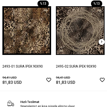
%13
%13
2493-01 SURA İPEK 90X90
2495-02 SURA İPEK 90X90
94,41 USD
94,41 USD
81,83 USD
81,83 USD
Hızlı Teslimat
Siparişleriniz en kısa sürede elinize ulaşır.