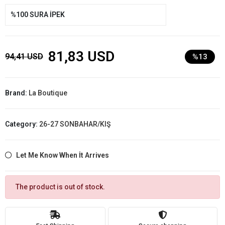
%100 SURA İPEK
81,83 USD
94,41 USD
%13
Brand:
La Boutique
Category:
26-27 SONBAHAR/KIŞ
Let Me Know When İt Arrives
The product is out of stock.