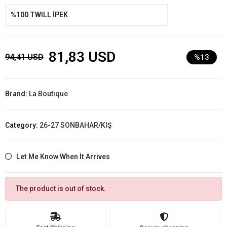
%100 TWILL İPEK
81,83 USD
94,41 USD
%13
Brand:
La Boutique
Category:
26-27 SONBAHAR/KIŞ
Let Me Know When İt Arrives
The product is out of stock.