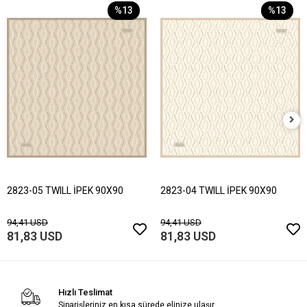
%13
%13
2823-05 TWILL İPEK 90X90
2823-04 TWILL İPEK 90X90
94,41 USD
94,41 USD
81,83 USD
81,83 USD
Hızlı Teslimat
Siparişleriniz en kısa sürede elinize ulaşır.