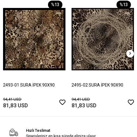
%13
%13
2493-01 SURA İPEK 90X90
2495-02 SURA İPEK 90X90
94,41 USD
94,41 USD
81,83 USD
81,83 USD
Hızlı Teslimat
Siparişleriniz en kısa sürede elinize ulaşır.