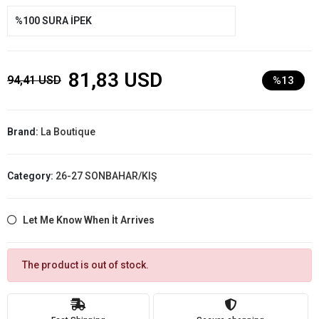
%100 SURA İPEK
81,83 USD
94,41 USD
%13
Brand:
La Boutique
Category:
26-27 SONBAHAR/KIŞ
Let Me Know When İt Arrives
The product is out of stock.