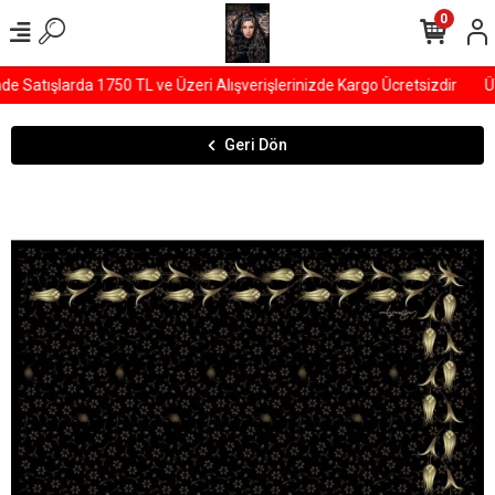
0
Satışlarda 1750 TL ve Üzeri Alışverişlerinizde Kargo Ücretsizdir
ÜY
Geri Dön