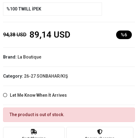
%100 TWILL İPEK
89,14 USD
94,38 USD
%6
Brand:
La Boutique
Category:
26-27 SONBAHAR/KIŞ
Let Me Know When İt Arrives
The product is out of stock.