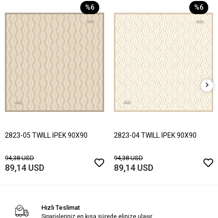
%6
%6
2823-05 TWILL İPEK 90X90
2823-04 TWILL İPEK 90X90
94,38 USD
94,38 USD
89,14 USD
89,14 USD
Hızlı Teslimat
Siparişleriniz en kısa sürede elinize ulaşır.