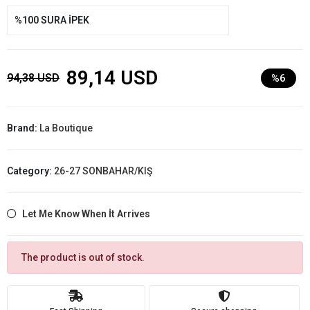
%100 SURA İPEK
89,14 USD
94,38 USD
%6
Brand:
La Boutique
Category:
26-27 SONBAHAR/KIŞ
Let Me Know When İt Arrives
The product is out of stock.