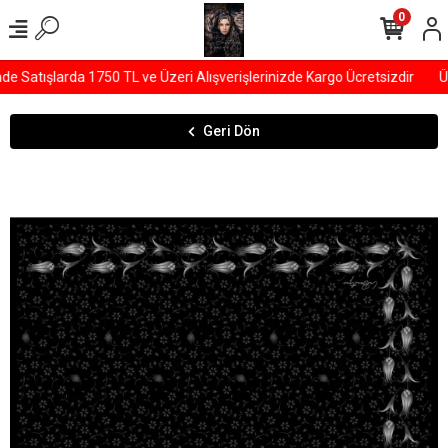
0
Satışlarda 1750 TL ve Üzeri Alışverişlerinizde Kargo Ücretsizdir
ÜY
Geri Dön