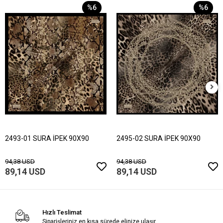
%6
%6
2493-01 SURA İPEK 90X90
2495-02 SURA İPEK 90X90
94,38 USD
94,38 USD
89,14 USD
89,14 USD
Hızlı Teslimat
Siparişleriniz en kısa sürede elinize ulaşır.