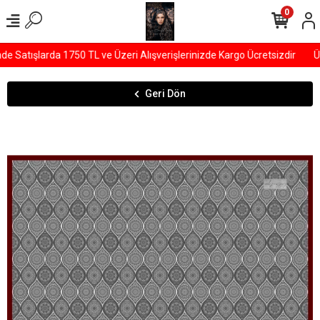
0
Satışlarda 1750 TL ve Üzeri Alışverişlerinizde Kargo Ücretsizdir
ÜY
Geri Dön