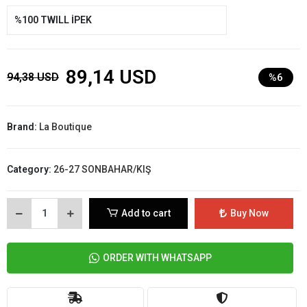
%100 TWILL İPEK
89,14 USD
94,38 USD
%6
Brand:
La Boutique
Category:
26-27 SONBAHAR/KIŞ
Add to cart
Buy Now
ORDER WITH WHATSAPP