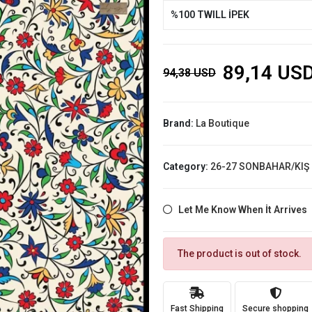
%100 TWILL İPEK
89,14 US
94,38 USD
Brand:
La Boutique
Category:
26-27 SONBAHAR/KIŞ
Let Me Know When İt Arrives
The product is out of stock.
Fast Shipping
Secure shopping