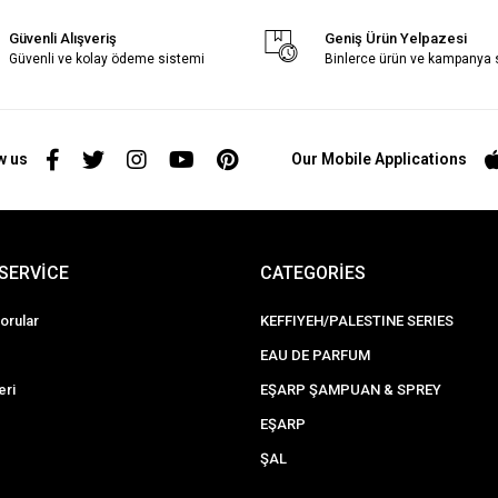
Güvenli Alışveriş
Geniş Ürün Yelpazesi
Güvenli ve kolay ödeme sistemi
Binlerce ürün ve kampanya
w us
Our Mobile Applications
SERVİCE
CATEGORİES
orular
KEFFIYEH/PALESTINE SERIES
EAU DE PARFUM
eri
EŞARP ŞAMPUAN & SPREY
EŞARP
ŞAL