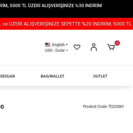
İM, 5000 TL ÜZERİ ALIŞVERİŞİNİZE %30 İNDİRİM
 ALIŞVERİŞİNİZE SEPETTE %20 İNDİRİM, 5000 TL ÜZERİ A
0
English
USD - Dolar
KSESUAR
BAG/WALLET
OUTLET
90
Product Code:
Tİ223001