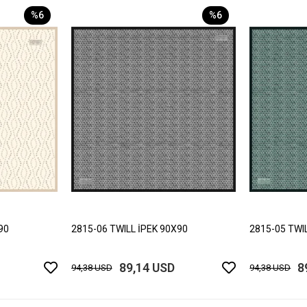
%6
%6
90
2815-06 TWILL İPEK 90X90
2815-05 TWI
89,14 USD
8
94,38 USD
94,38 USD