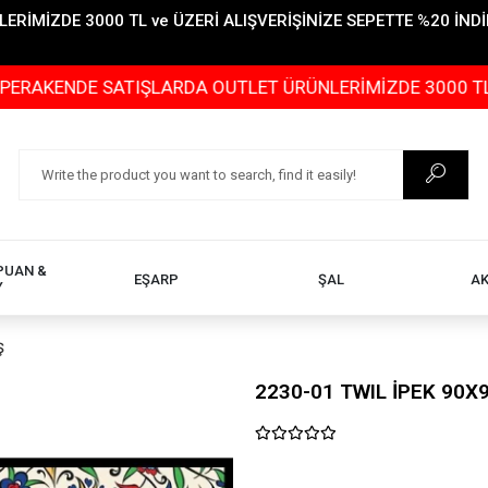
İMİZDE 3000 TL ve ÜZERİ ALIŞVERİŞİNİZE SEPETTE %20 İNDİR
DE SATIŞLARDA OUTLET ÜRÜNLERİMİZDE 3000 TL ve ÜZERİ
PUAN &
EŞARP
ŞAL
A
Y
Ş
2230-01 TWIL İPEK 90X