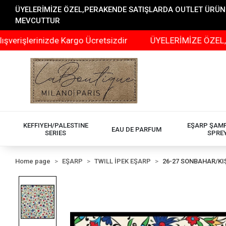
ÜYELERİMİZE ÖZEL,PERAKENDE SATIŞLARDA OUTLET ÜRÜNLER
MEVCUTTUR
rinizde Kargo Ücretsizdir
ÜYELERİMİZE ÖZEL,PERAKEN
KEFFIYEH/PALESTINE
EŞARP ŞAM
EAU DE PARFUM
SERIES
SPRE
Home page
EŞARP
TWILL İPEK EŞARP
26-27 SONBAHAR/KI