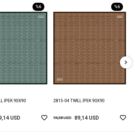
%6
%6
2
9
LL İPEK 90X90
2815-04 TWILL İPEK 90X90
9,14 USD
89,14 USD
94,38 USD