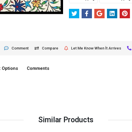
Comment
Compare
Let Me Know When İt Arrives
 Options
Comments
Similar Products