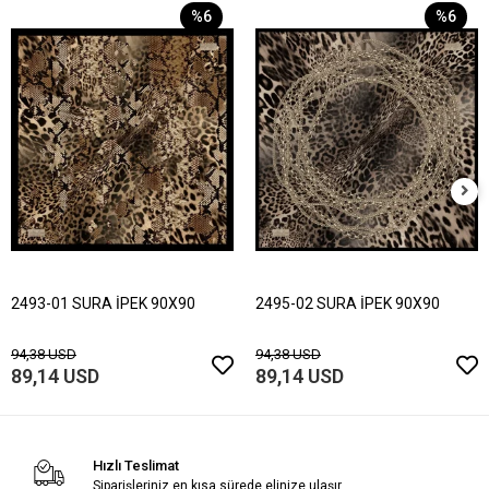
%6
%6
2493-01 SURA İPEK 90X90
2495-02 SURA İPEK 90X90
94,38 USD
94,38 USD
89,14 USD
89,14 USD
Hızlı Teslimat
Siparişleriniz en kısa sürede elinize ulaşır.