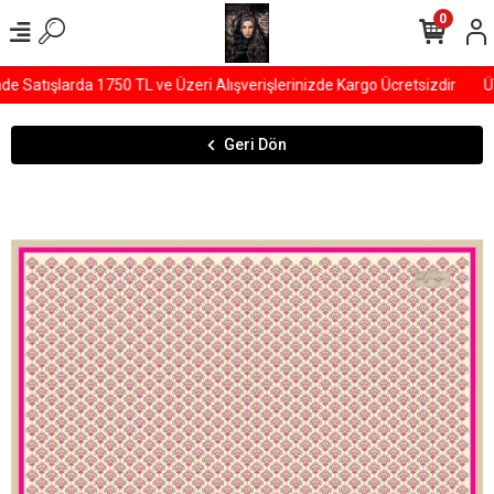
0
Satışlarda 1750 TL ve Üzeri Alışverişlerinizde Kargo Ücretsizdir
ÜY
Geri Dön