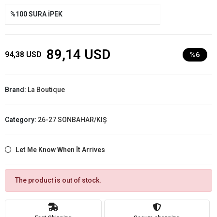
%100 SURA İPEK
89,14 USD
94,38 USD
%6
Brand:
La Boutique
Category:
26-27 SONBAHAR/KIŞ
Let Me Know When İt Arrives
The product is out of stock.