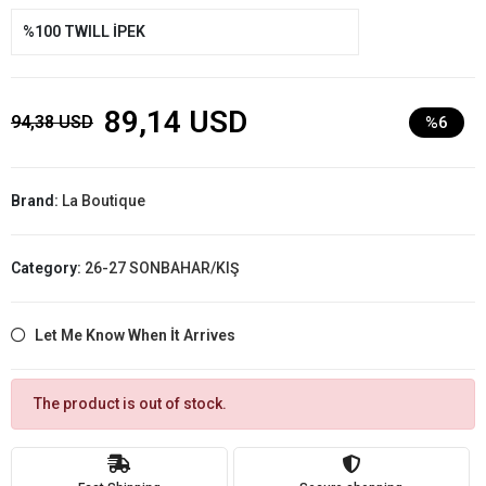
%100 TWILL İPEK
89,14 USD
94,38 USD
%6
Brand:
La Boutique
Category:
26-27 SONBAHAR/KIŞ
Let Me Know When İt Arrives
The product is out of stock.