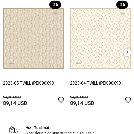
%6
%6
2823-05 TWILL İPEK 90X90
2823-04 TWILL İPEK 90X90
94,38 USD
94,38 USD
89,14 USD
89,14 USD
Hızlı Teslimat
Siparişleriniz en kısa sürede elinize ulaşır.