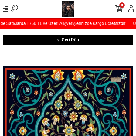
0
Satışlarda 1750 TL ve Üzeri Alışverişlerinizde Kargo Ücretsizdir
ÜY
Geri Dön