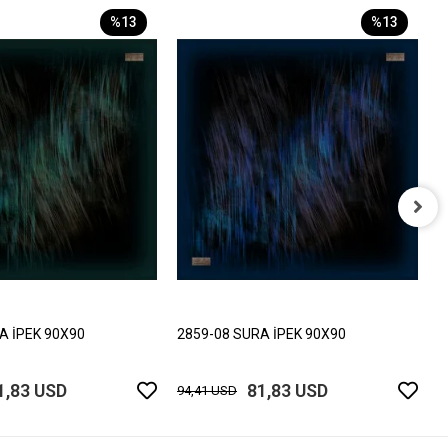
%13
%13
2
9
A İPEK 90X90
2859-08 SURA İPEK 90X90
1,83 USD
81,83 USD
94,41 USD