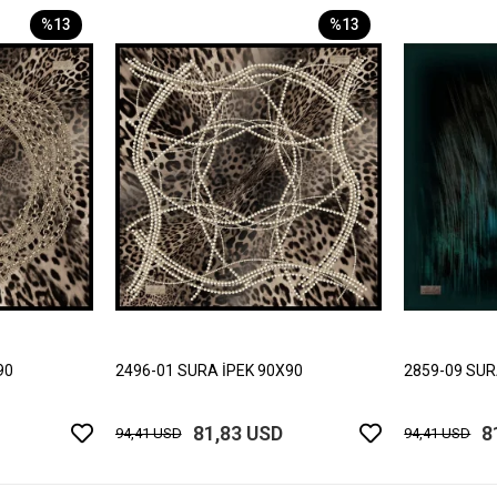
%13
%13
90
2496-01 SURA İPEK 90X90
2859-09 SUR
81,83 USD
8
94,41 USD
94,41 USD