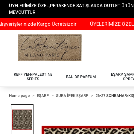
ÜYELERİMİZE ÖZEL,PERAKENDE SATIŞLARDA OUTLET ÜRÜNLER
MEVCUTTUR
rinizde Kargo Ücretsizdir
ÜYELERİMİZE ÖZEL,PERAKEND
KEFFIYEH/PALESTINE
EŞARP ŞAM
EAU DE PARFUM
SERIES
SPRE
Home page
EŞARP
SURA İPEK EŞARP
26-27 SONBAHAR/KI