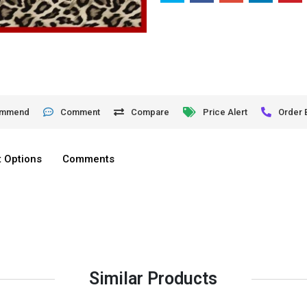
ommend
Comment
Compare
Price Alert
Order 
 Options
Comments
Similar Products