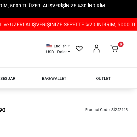
İM, 5000 TL ÜZERİ ALIŞVERİŞİNİZE %30 İNDİRİM
ALIŞVERİŞİNİZE SEPETTE %20 İNDİRİM, 5000 TL ÜZERİ A
0
English
USD - Dolar
KSESUAR
BAG/WALLET
OUTLET
90
Product Code:
Sİ242113