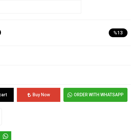
D
%13
cart
Buy Now
ORDER WITH WHATSAPP