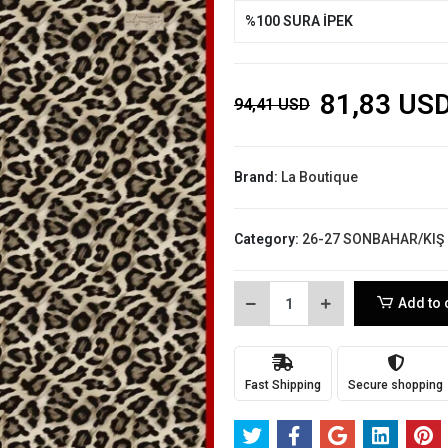
%100 SURA İPEK
81,83 US
94,41 USD
Brand:
La Boutique
Category:
26-27 SONBAHAR/KIŞ
Add to 
Fast Shipping
Secure shopping