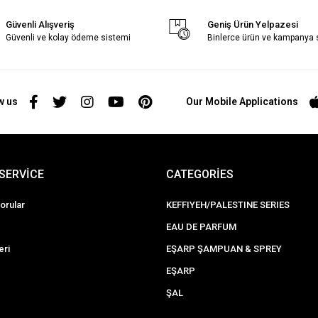
Güvenli Alışveriş
Geniş Ürün Yelpazesi
Güvenli ve kolay ödeme sistemi
Binlerce ürün ve kampanya
w us
Our Mobile Applications
SERVİCE
CATEGORİES
orular
KEFFIYEH/PALESTINE SERIES
EAU DE PARFUM
eri
EŞARP ŞAMPUAN & SPREY
EŞARP
ŞAL