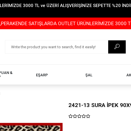
İMİZDE 3000 TL ve ÜZERİ ALIŞVERİŞİNİZE SEPETTE %20 İNDİR
E SATIŞLARDA OUTLET ÜRÜNLERİMİZDE 3000 TL ve ÜZERİ 
PUAN &
EŞARP
ŞAL
A
Y
Ş
2421-13 SURA İPEK 90X