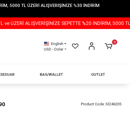
İM, 5000 TL ÜZERİ ALIŞVERİŞİNİZE %30 İNDİRİM
 ALIŞVERİŞİNİZE SEPETTE %20 İNDİRİM, 5000 TL ÜZERİ 
0
English
USD - Dolar
KSESUAR
BAG/WALLET
OUTLET
90
Product Code:
Sİ246205