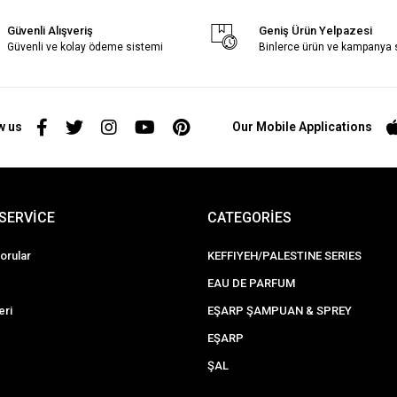
Güvenli Alışveriş
Geniş Ürün Yelpazesi
Güvenli ve kolay ödeme sistemi
Binlerce ürün ve kampanya
w us
Our Mobile Applications
SERVİCE
CATEGORİES
orular
KEFFIYEH/PALESTINE SERIES
EAU DE PARFUM
eri
EŞARP ŞAMPUAN & SPREY
EŞARP
ŞAL