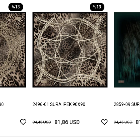
%13
%13
90
2496-01 SURA İPEK 90X90
2859-09 SUR
81,86 USD
8
94,45 USD
94,45 USD