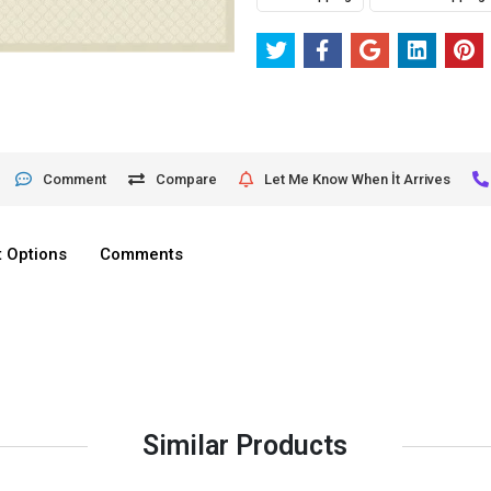
Comment
Compare
Let Me Know When İt Arrives
 Options
Comments
Similar Products