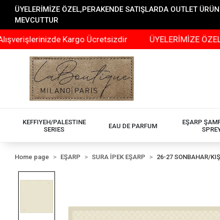
ÜYELERİMİZE ÖZEL,PERAKENDE SATIŞLARDA OUTLET ÜRÜNLER
MEVCUTTUR
erinizde Kargo Ücretsizdir
ÜYELERİMİZE ÖZEL,PERAKEN
KEFFIYEH/PALESTINE
EŞARP ŞAM
EAU DE PARFUM
SERIES
SPRE
Home page
EŞARP
SURA İPEK EŞARP
26-27 SONBAHAR/KI