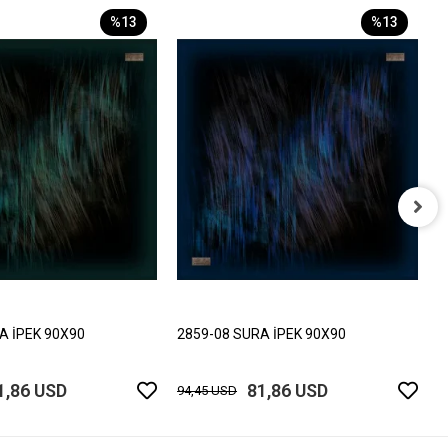
%13
%13
2
9
A İPEK 90X90
2859-08 SURA İPEK 90X90
1,86 USD
81,86 USD
94,45 USD