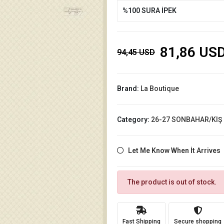
%100 SURA İPEK
81,86 US
94,45 USD
Brand:
La Boutique
Category:
26-27 SONBAHAR/KIŞ
Let Me Know When İt Arrives
The product is out of stock.
Fast Shipping
Secure shopping