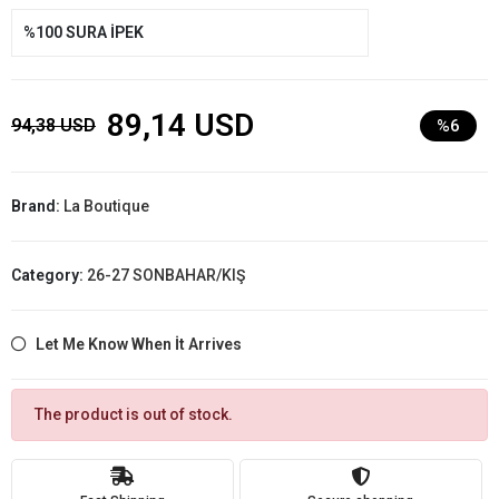
%100 SURA İPEK
89,14 USD
94,38 USD
%6
Brand:
La Boutique
Category:
26-27 SONBAHAR/KIŞ
Let Me Know When İt Arrives
The product is out of stock.