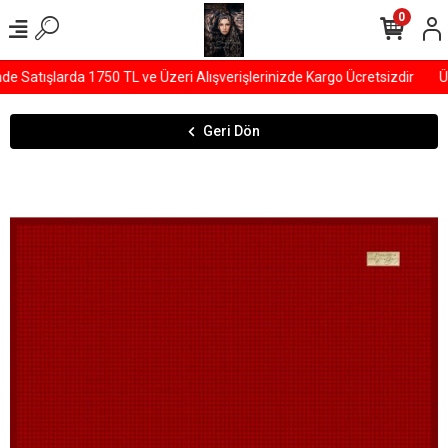
0
Satışlarda 1750 TL ve Üzeri Alışverişlerinizde Kargo Ücretsizdir
ÜYE
Geri Dön