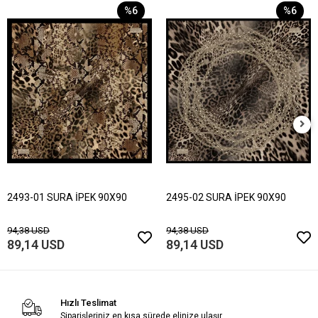
%6
%6
2493-01 SURA İPEK 90X90
2495-02 SURA İPEK 90X90
94,38 USD
94,38 USD
89,14 USD
89,14 USD
Hızlı Teslimat
Siparişleriniz en kısa sürede elinize ulaşır.