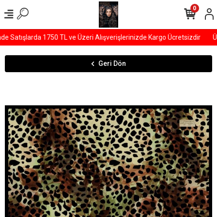
0
Satışlarda 1750 TL ve Üzeri Alışverişlerinizde Kargo Ücretsizdir
ÜY
Geri Dön