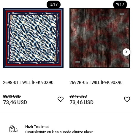
%17
%17
2698-01 TWILL İPEK 90X90
2692B-05 TWILL İPEK 90X90
88,13 USD
88,13 USD
73,46 USD
73,46 USD
Hızlı Teslimat
Siparişleriniz en kısa sürede elinize ulaşır.