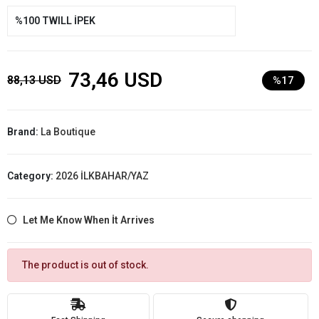
%100 TWILL İPEK
73,46 USD
88,13 USD
%17
Brand:
La Boutique
Category:
2026 İLKBAHAR/YAZ
Let Me Know When İt Arrives
The product is out of stock.