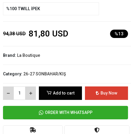
%100 TWILL İPEK
81,80 USD
94,38 USD
%13
Brand:
La Boutique
Category:
26-27 SONBAHAR/KIŞ
Add to cart
Buy Now
ORDER WITH WHATSAPP