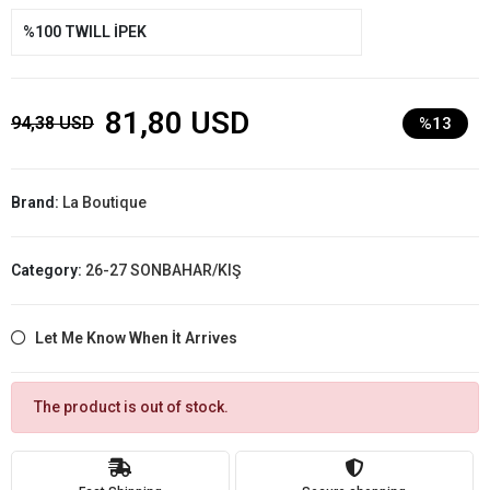
%100 TWILL İPEK
81,80 USD
94,38 USD
%13
Brand:
La Boutique
Category:
26-27 SONBAHAR/KIŞ
Let Me Know When İt Arrives
The product is out of stock.