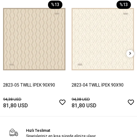
%13
%13
2823-05 TWILL İPEK 90X90
2823-04 TWILL İPEK 90X90
94,38 USD
94,38 USD
81,80 USD
81,80 USD
Hızlı Teslimat
Siparişleriniz en kısa sürede elinize ulaşır.