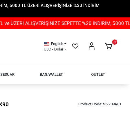
İM, 5000 TL ÜZERİ ALIŞVERİŞİNİZE %30 İNDİRİM
 ALIŞVERİŞİNİZE SEPETTE %20 İNDİRİM, 5000 TL ÜZERİ 
0
English
USD - Dolar
KSESUAR
BAG/WALLET
OUTLET
X90
Product Code:
Sİ2709A01