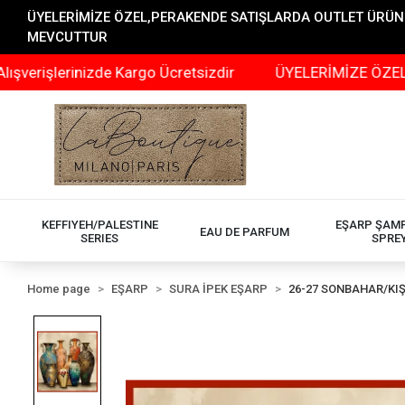
ÜYELERİMİZE ÖZEL,PERAKENDE SATIŞLARDA OUTLET ÜRÜNLER
MEVCUTTUR
rinizde Kargo Ücretsizdir
ÜYELERİMİZE ÖZEL,PERAKEN
KEFFIYEH/PALESTINE
EŞARP ŞAM
EAU DE PARFUM
SERIES
SPRE
Home page
EŞARP
SURA İPEK EŞARP
26-27 SONBAHAR/KI