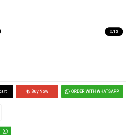
D
%13
cart
Buy Now
ORDER WITH WHATSAPP