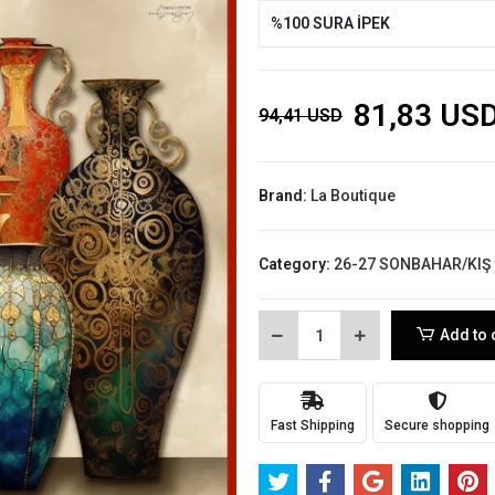
%100 SURA İPEK
81,83 US
94,41 USD
Brand:
La Boutique
Category:
26-27 SONBAHAR/KIŞ
Add to 
Fast Shipping
Secure shopping