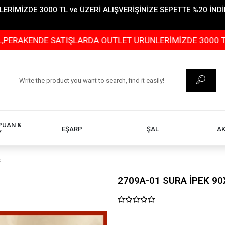
İMİZDE 3000 TL ve ÜZERİ ALIŞVERİŞİNİZE SEPETTE %20 İNDİR
DE SATIŞLARDA OUTLET ÜRÜNLERİMİZDE 3000 TL ve ÜZERİ
PUAN &
EŞARP
ŞAL
A
Y
Ş
2709A-01 SURA İPEK 90