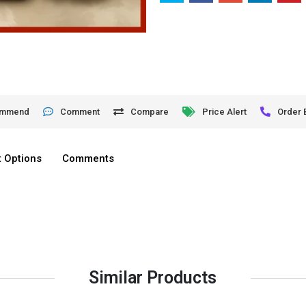
ommend
Comment
Compare
Price Alert
Order 
 Options
Comments
Similar Products