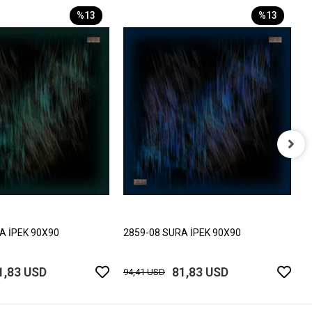
%13
%13
2
9
A İPEK 90X90
2859-08 SURA İPEK 90X90
1,83 USD
81,83 USD
94,41 USD