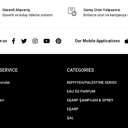
Güvenli Alışveriş
Geniş Ürün Yelpazesi
Güvenli ve kolay ödeme sistemi
Binlerce ürün ve kampanya
w us
Our Mobile Applications
SERVİCE
CATEGORİES
orular
KEFFIYEH/PALESTINE SERIES
EAU DE PARFUM
eri
EŞARP ŞAMPUAN & SPREY
EŞARP
ŞAL