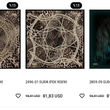
%13
%13
90
2496-01 SURA İPEK 90X90
2859-09 SUR
81,83 USD
8
94,41 USD
94,41 USD