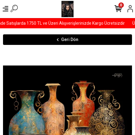
0
Satışlarda 1750 TL ve Üzeri Alışverişlerinizde Kargo Ücretsizdir
ÜY
Geri Dön