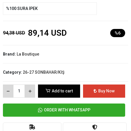
%100 SURA İPEK
89,14 USD
94,38 USD
%6
Brand:
La Boutique
Category:
26-27 SONBAHAR/KIŞ
Add to cart
Buy Now
ORDER WITH WHATSAPP