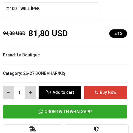
%100 TWILL İPEK
81,80 USD
94,38 USD
%13
Brand:
La Boutique
Category:
26-27 SONBAHAR/KIŞ
Add to cart
Buy Now
ORDER WITH WHATSAPP