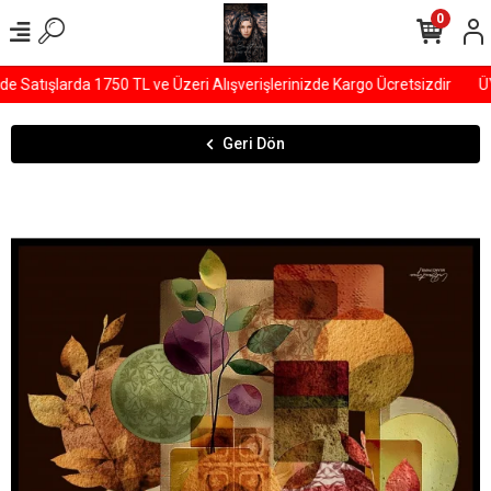
0
Satışlarda 1750 TL ve Üzeri Alışverişlerinizde Kargo Ücretsizdir
ÜY
Geri Dön