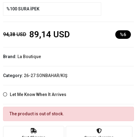
%100 SURA İPEK
89,14 USD
94,38 USD
%6
Brand:
La Boutique
Category:
26-27 SONBAHAR/KIŞ
Let Me Know When İt Arrives
The product is out of stock.