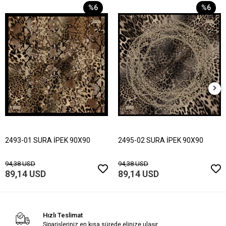
%6
%6
2493-01 SURA İPEK 90X90
2495-02 SURA İPEK 90X90
94,38 USD
94,38 USD
89,14 USD
89,14 USD
Hızlı Teslimat
Siparişleriniz en kısa sürede elinize ulaşır.