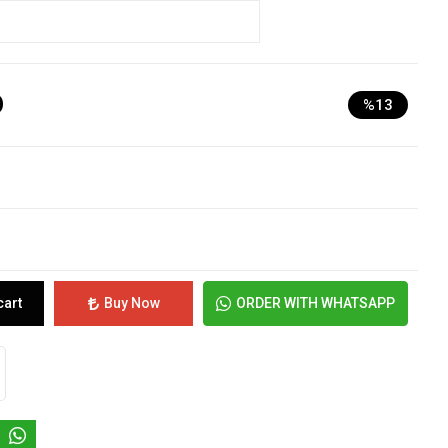
D
%13
cart
Buy Now
ORDER WITH WHATSAPP