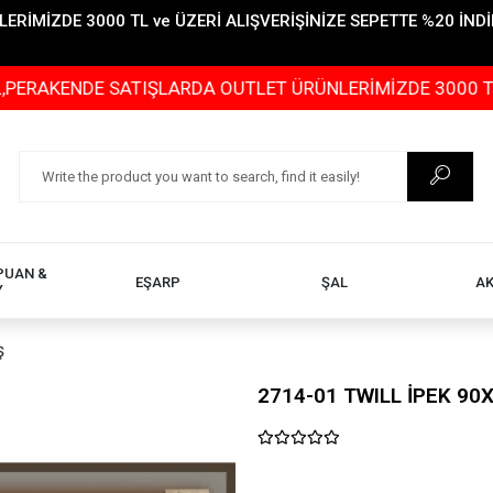
İMİZDE 3000 TL ve ÜZERİ ALIŞVERİŞİNİZE SEPETTE %20 İNDİR
DE SATIŞLARDA OUTLET ÜRÜNLERİMİZDE 3000 TL ve ÜZERİ
PUAN &
EŞARP
ŞAL
A
Y
Ş
2714-01 TWILL İPEK 90