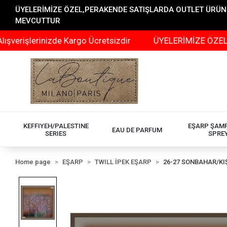
ÜYELERİMİZE ÖZEL,PERAKENDE SATIŞLARDA OUTLET ÜRÜNLER
MEVCUTTUR
erinizde Kargo Ücretsizdir
ÜYELERİMİZE ÖZEL,PERAKEN
KEFFIYEH/PALESTINE
EŞARP ŞAM
EAU DE PARFUM
SERIES
SPRE
Home page
EŞARP
TWILL İPEK EŞARP
26-27 SONBAHAR/KI