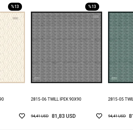
%13
%13
90
2815-06 TWILL İPEK 90X90
2815-05 TWI
81,83 USD
8
94,41 USD
94,41 USD