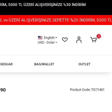
İM, 5000 TL ÜZERİ ALIŞVERİŞİNİZE %30 İNDİRİM
 ALIŞVERİŞİNİZE SEPETTE %20 İNDİRİM, 5000 TL ÜZERİ 
0
English
USD - Dolar
KSESUAR
BAG/WALLET
OUTLET
X90
Product Code:
Tİ271401