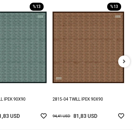
%13
%13
2
9
LL İPEK 90X90
2815-04 TWILL İPEK 90X90
1,83 USD
81,83 USD
94,41 USD