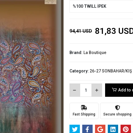
%100 TWILL İPEK
81,83 US
94,41 USD
Brand:
La Boutique
Category:
26-27 SONBAHAR/KIŞ
Add to 
Fast Shipping
Secure shopping