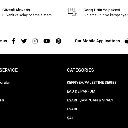
Güvenli Alışveriş
Geniş Ürün Yelpazesi
Güvenli ve kolay ödeme sistemi
Binlerce ürün ve kampanya
w us
Our Mobile Applications
SERVİCE
CATEGORİES
orular
KEFFIYEH/PALESTINE SERIES
EAU DE PARFUM
eri
EŞARP ŞAMPUAN & SPREY
EŞARP
ŞAL