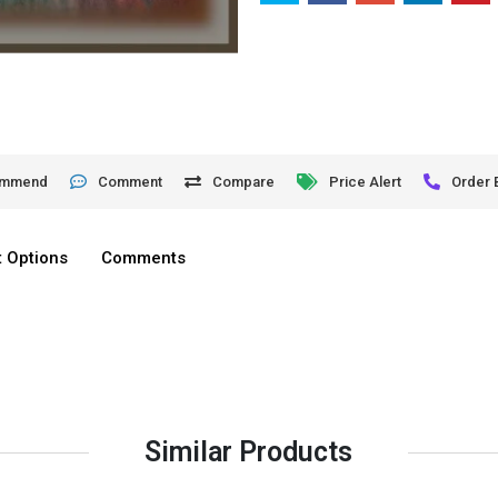
ommend
Comment
Compare
Price Alert
Order 
 Options
Comments
Similar Products