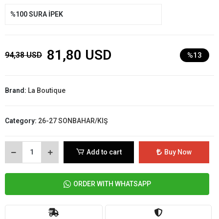
%100 SURA İPEK
81,80 USD
94,38 USD
%13
Brand:
La Boutique
Category:
26-27 SONBAHAR/KIŞ
Add to cart
Buy Now
ORDER WITH WHATSAPP