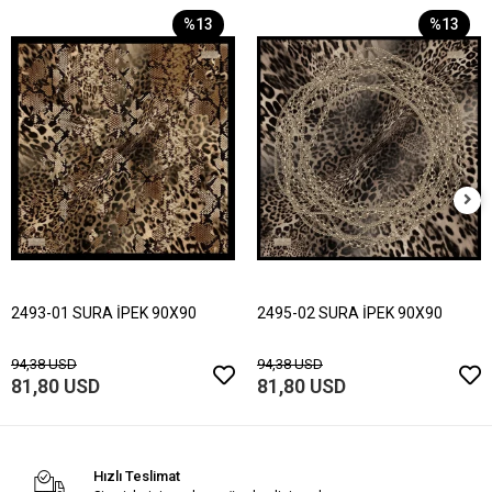
%13
%13
2493-01 SURA İPEK 90X90
2495-02 SURA İPEK 90X90
94,38 USD
94,38 USD
81,80 USD
81,80 USD
Hızlı Teslimat