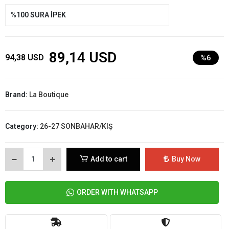
%100 SURA İPEK
89,14 USD
94,38 USD
%6
Brand:
La Boutique
Category:
26-27 SONBAHAR/KIŞ
Add to cart
Buy Now
ORDER WITH WHATSAPP