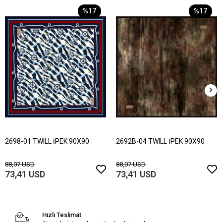
%17
%17
2698-01 TWILL İPEK 90X90
2692B-04 TWILL İPEK 90X90
88,07 USD
88,07 USD
73,41 USD
73,41 USD
Hızlı Teslimat