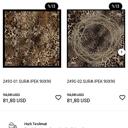
%13
%13
2493-01 SURA İPEK 90X90
2495-02 SURA İPEK 90X90
94,38 USD
94,38 USD
81,80 USD
81,80 USD
Hızlı Teslimat