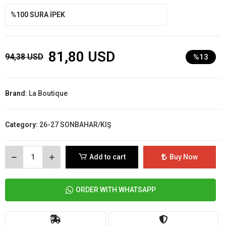
%100 SURA İPEK
81,80 USD
94,38 USD
%13
Brand:
La Boutique
Category:
26-27 SONBAHAR/KIŞ
Add to cart
Buy Now
ORDER WITH WHATSAPP